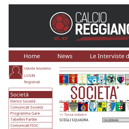
Home
News
Le Interviste 
Utente Anonimo
LOGIN
Registrati
Società
Elenco Società
Comunicati Società
Programma Gare
<< Torna indietro
Tabellini Partite
SCEGLI SQUADRA
Comunicati FIGC