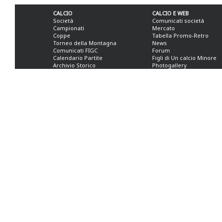
CALCIO
CALCIO E WEB
Società
Comunicati società
Campionati
Mercato
Coppe
Tabella Promo-Retro
Torneo della Montagna
News
Comunicati FIGC
Forum
Calendario Partite
Figli di Un calcio Minore
Archivio Storico
Photogallery