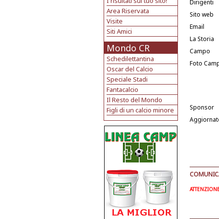
I risultati sul tuo sito!
Dirigenti
Area Riservata
Sito web
Visite
Email
Siti Amici
La Storia
Mondo CR
Campo
Schedilettantina
Foto Cam
Oscar del Calcio
Speciale Stadi
Fantacalcio
Il Resto del Mondo
Sponsor
Figli di un calcio minore
Aggiornat
COMUNICAT
ATTENZIONE: 