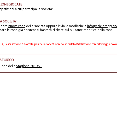
IONI GIOCATE
petizioni a cui partecipa la società:
A SOCIETA'
ngere
nuove rose
della società
oppure invia le modifiche a
info@calcioreggia
care le rose già esistenti ti basterà clickare sul pulsante modifica della rosa.
Questa sezione è bloccata perchè la società non ha stipulato l'affiliazione con calcioreggiano.c
 STORICO
 Rose della
Stagione 2019/20