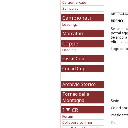
Calciomercato
Svincolati
DETTAGLIO
Campionati
BRENO
Loading...
Se sei un 
Marcatori
potrai agg
Se ancora 
Altrimenti 
Coppe
Logo soci
Loading...
Fossil Cup
Conad Cup
Archivio Storico
Torneo della
Montagna
Sede
Colori soci
I
CR
President
Forum
Collabora con noi
DS