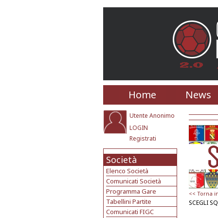
Home
News
Utente Anonimo
LOGIN
Registrati
Società
Elenco Società
Comunicati Società
Programma Gare
<< Torna i
Tabellini Partite
SCEGLI S
Comunicati FIGC