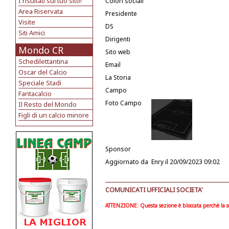
I risultati sul tuo sito!
Colori sociali
Area Riservata
Presidente
Visite
DS
Siti Amici
Dirigenti
Mondo CR
Sito web
Schedilettantina
Email
Oscar del Calcio
La Storia
Speciale Stadi
Campo
Fantacalcio
Foto Campo
Il Resto del Mondo
Figli di un calcio minore
Sponsor
Aggiornato da
Enry
il 20/09/2023 09:02
COMUNICATI UFFICIALI SOCIETA'
ATTENZIONE: Questa sezione è bloccata perchè la soc