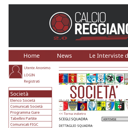
Home
News
Le Interviste 
Utente Anonimo
LOGIN
Registrati
Società
Elenco Società
Comunicati Società
Programma Gare
<< Torna indietro
Tabellini Partite
SCEGLI SQUADRA
Comunicati FIGC
DETTAGLIO SQUADRA: