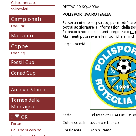
Calciomercato
DETTAGLIO SQUADRA:
Svincolati
POLISPORTIVA ROTEGLIA
Campionati
Se sei un utente registrato, per modificare
Loading...
potrai aggiornare le informazioni della s
Se ancora non sei un utente registrato
reg
Marcatori
Altrimenti puoi inviare le modifiche all'ind
Logo società
Coppe
Loading...
Fossil Cup
Conad Cup
Archivio Storico
Torneo della
Montagna
Sede
Tel.0536 851134 Fax : 053
I
CR
Colori sociali
azzurro e bianco
Forum
Collabora con noi
Presidente
Bonini Remo