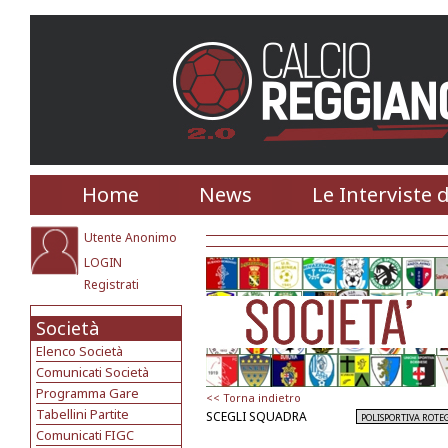
Home
News
Le Interviste 
Utente Anonimo
LOGIN
Registrati
Società
Elenco Società
Comunicati Società
Programma Gare
<< Torna indietro
Tabellini Partite
SCEGLI SQUADRA
Comunicati FIGC