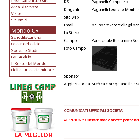
I risultati sul tuo sito!
DS
Paganelli Gianpietro
Area Riservata
Dirigenti
Paganelli Leonello Montec
Visite
Sito web
Siti Amici
Email
polisportivaroteglia@liber
Mondo CR
La Storia
Schedilettantina
Campo
Parrochiale Beniamino Socc
Oscar del Calcio
Foto Campo
Speciale Stadi
Fantacalcio
Il Resto del Mondo
Figli di un calcio minore
Sponsor
Aggiornato da
Staff calcioreggiano
il 03/
COMUNICATI UFFICIALI SOCIETA'
ATTENZIONE: Questa sezione è bloccata perchè la soc