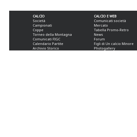
CALCIO
CALCIO E WEB
Società
Comunicati società
Campionati
Mercato
Coppe
Tabella Promo-Retro
Torneo della Montagna
News
Comunicati FIGC
Forum
Calendario Partite
Figli di Un calcio Minore
Archivio Storico
Photogallery