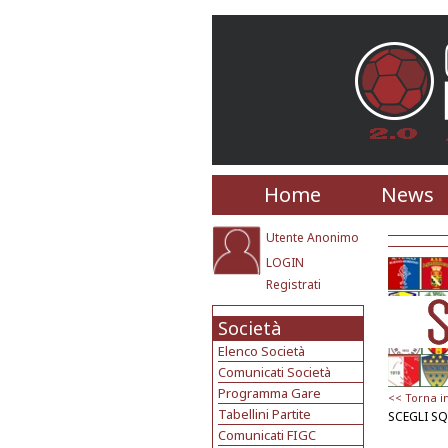
Home
News
Utente Anonimo
LOGIN
Registrati
Società
Elenco Società
Comunicati Società
Programma Gare
<< Torna i
Tabellini Partite
SCEGLI S
Comunicati FIGC