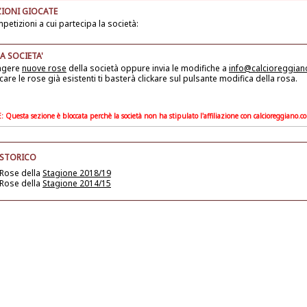
IONI GIOCATE
petizioni a cui partecipa la società:
A SOCIETA'
ngere
nuove rose
della società
oppure invia le modifiche a
info@calcioreggia
care le rose già esistenti ti basterà clickare sul pulsante modifica della rosa.
Questa sezione è bloccata perchè la società non ha stipulato l'affiliazione con calcioreggiano.c
 STORICO
 Rose della
Stagione 2018/19
 Rose della
Stagione 2014/15