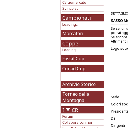
Calciomercato
Svincolati
DETTAGLIO
Campionati
SASSO M
Loading...
Se sei un 
Marcatori
potrai agg
Se ancora 
Altrimenti 
Coppe
Logo soci
Loading...
Fossil Cup
Conad Cup
Archivio Storico
Torneo della
Sede
Montagna
Colori soci
I
CR
President
Forum
DS
Collabora con noi
Dirigenti