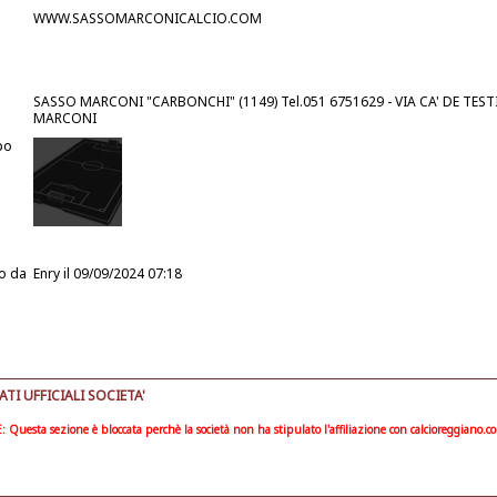
WWW.SASSOMARCONICALCIO.COM
SASSO MARCONI "CARBONCHI" (1149) Tel.051 6751629 - VIA CA' DE TESTI
MARCONI
po
o da
Enry
il 09/09/2024 07:18
I UFFICIALI SOCIETA'
Questa sezione è bloccata perchè la società non ha stipulato l'affiliazione con calcioreggiano.c