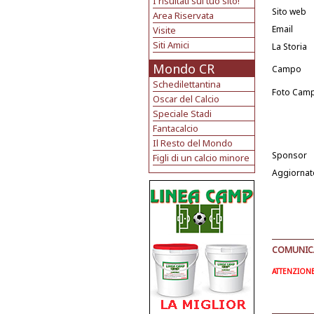
I risultati sul tuo sito!
Sito web
Area Riservata
Email
Visite
Siti Amici
La Storia
Mondo CR
Campo
Schedilettantina
Foto Cam
Oscar del Calcio
Speciale Stadi
Fantacalcio
Il Resto del Mondo
Sponsor
Figli di un calcio minore
Aggiornat
COMUNICAT
ATTENZIONE: 