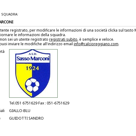
 SQUADRA:
ARCONI
utente registrato, per modificare le informazioni di una società clicka sul tast
iornare le informazioni della squadra.
non sei un utente registrato
registrati subito
, è semplice e veloce.
puoi inviare le modifiche all'indirizzo email
info@calcioreggiano.com
.
età
Tel.051 6751629 Fax : 051-6751629
ali
GIALLO-BLU
e
GUIDOTTI SANDRO