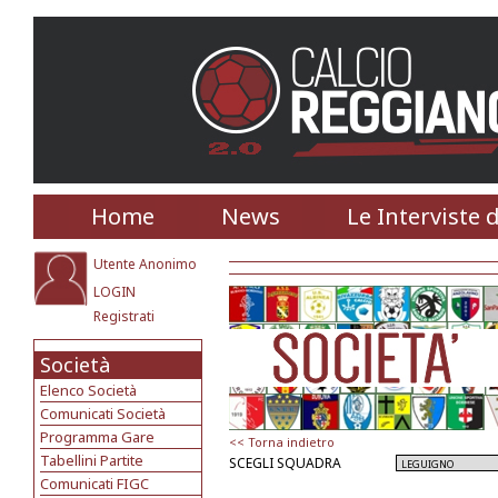
Home
News
Le Interviste 
Utente Anonimo
LOGIN
Registrati
Società
Elenco Società
Comunicati Società
Programma Gare
<< Torna indietro
Tabellini Partite
SCEGLI SQUADRA
Comunicati FIGC