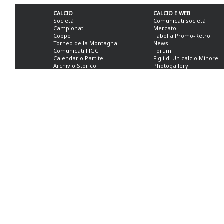
CALCIO
CALCIO E WEB
Società
Comunicati società
Campionati
Mercato
Coppe
Tabella Promo-Retro
Torneo della Montagna
News
Comunicati FIGC
Forum
Calendario Partite
Figli di Un calcio Minore
Archivio Storico
Photogallery