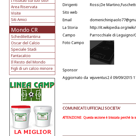
I risultati sul tuo sito!
Dirigenti
Rossi,De Martino,Fuschett
Area Riservata
Sito web
Visite
Siti Amici
Email
domenichinipaolo77@gma
La Storia
http://it.wikipedia.org/wik
Mondo CR
Campo
Parrocchiale di Leguigno
Schedilettantina
Oscar del Calcio
Foto Campo
Speciale Stadi
Fantacalcio
Il Resto del Mondo
Figli di un calcio minore
Sponsor
Aggiornato da
wjuventus2
il 09/09/2015 1
COMUNICATI UFFICIALI SOCIETA'
ATTENZIONE: Questa sezione è bloccata perchè la soc