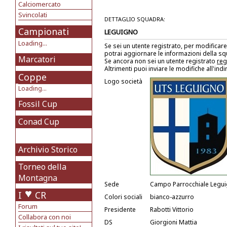
Calciomercato
Svincolati
DETTAGLIO SQUADRA:
Campionati
LEGUIGNO
Loading...
Se sei un utente registrato, per modificare
potrai aggiornare le informazioni della s
Marcatori
Se ancora non sei un utente registrato
reg
Altrimenti puoi inviare le modifiche all'ind
Coppe
Logo società
Loading...
Fossil Cup
Conad Cup
Archivio Storico
Torneo della
Montagna
Sede
Campo Parrocchiale Legu
I
CR
Colori sociali
bianco-azzurro
Forum
Presidente
Rabotti Vittorio
Collabora con noi
DS
Giorgioni Mattia