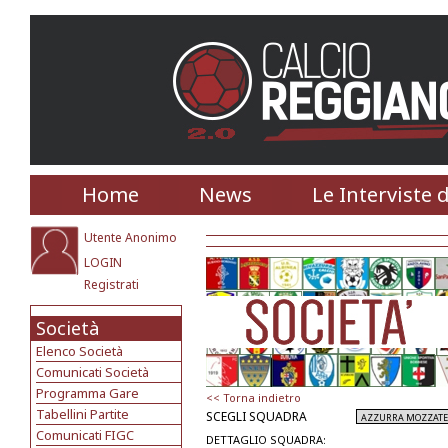
Home
News
Le Interviste 
Utente Anonimo
LOGIN
Registrati
Società
Elenco Società
Comunicati Società
Programma Gare
<< Torna indietro
Tabellini Partite
SCEGLI SQUADRA
Comunicati FIGC
DETTAGLIO SQUADRA: