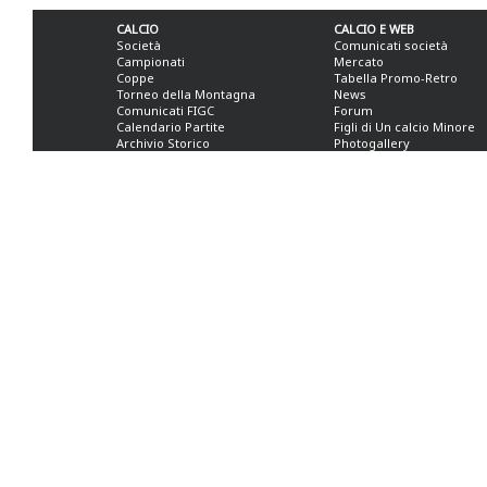
CALCIO
CALCIO E WEB
Società
Comunicati società
Campionati
Mercato
Coppe
Tabella Promo-Retro
Torneo della Montagna
News
Comunicati FIGC
Forum
Calendario Partite
Figli di Un calcio Minore
Archivio Storico
Photogallery