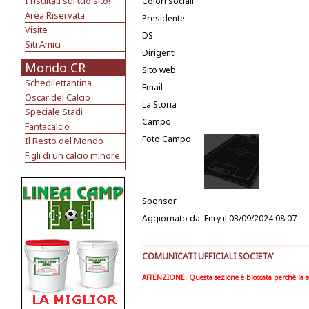
I risultati sul tuo sito!
Colori sociali
Area Riservata
Presidente
Visite
DS
Siti Amici
Dirigenti
Mondo CR
Sito web
Schedilettantina
Email
Oscar del Calcio
La Storia
Speciale Stadi
Campo
Fantacalcio
Foto Campo
Il Resto del Mondo
Figli di un calcio minore
Sponsor
Aggiornato da
Enry
il 03/09/2024 08:07
COMUNICATI UFFICIALI SOCIETA'
ATTENZIONE: Questa sezione è bloccata perchè la soc