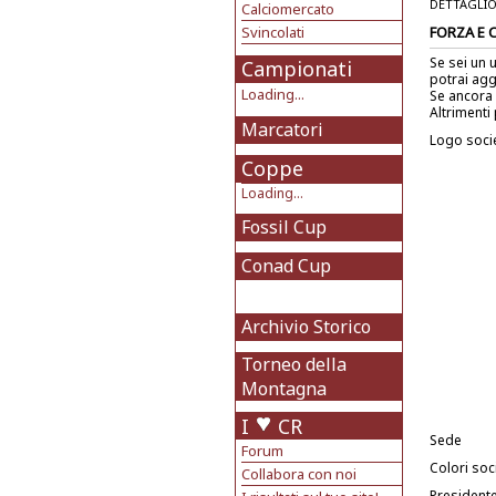
DETTAGLIO
Calciomercato
Svincolati
FORZA E 
Se sei un 
Campionati
potrai agg
Loading...
Se ancora 
Altrimenti 
Marcatori
Logo soci
Coppe
Loading...
Fossil Cup
Conad Cup
Archivio Storico
Torneo della
Montagna
I
CR
Sede
Forum
Colori soci
Collabora con noi
President