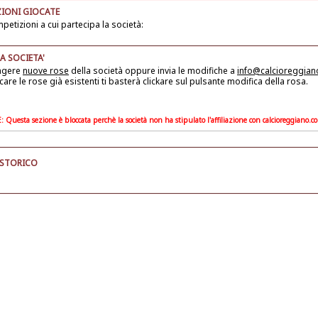
IONI GIOCATE
petizioni a cui partecipa la società:
A SOCIETA'
ngere
nuove rose
della società
oppure invia le modifiche a
info@calcioreggia
care le rose già esistenti ti basterà clickare sul pulsante modifica della rosa.
Questa sezione è bloccata perchè la società non ha stipulato l'affiliazione con calcioreggiano.c
 STORICO