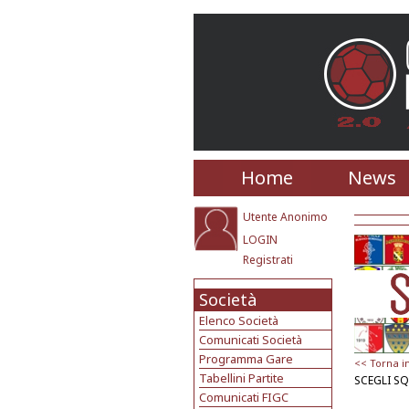
Home
News
Utente Anonimo
LOGIN
Registrati
Società
Elenco Società
Comunicati Società
Programma Gare
<< Torna i
Tabellini Partite
SCEGLI S
Comunicati FIGC