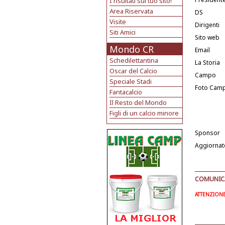
I risultati sul tuo sito!
Area Riservata
DS
Visite
Dirigenti
Siti Amici
Sito web
Mondo CR
Email
Schedilettantina
La Storia
Oscar del Calcio
Campo
Speciale Stadi
Foto Cam
Fantacalcio
Il Resto del Mondo
Figli di un calcio minore
Sponsor
Aggiornat
COMUNICAT
ATTENZIONE: 