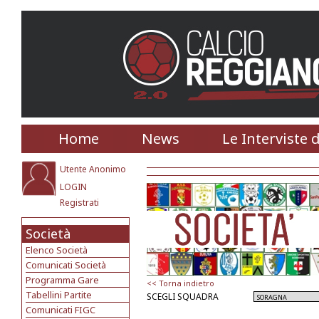
Home
News
Le Interviste 
Utente Anonimo
LOGIN
Registrati
Società
Elenco Società
Comunicati Società
Programma Gare
<< Torna indietro
Tabellini Partite
SCEGLI SQUADRA
Comunicati FIGC