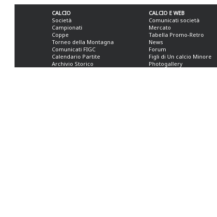
CALCIO
CALCIO E WEB
Società
Comunicati società
Campionati
Mercato
Coppe
Tabella Promo-Retro
Torneo della Montagna
News
Comunicati FIGC
Forum
Calendario Partite
Figli di Un calcio Minore
Archivio Storico
Photogallery