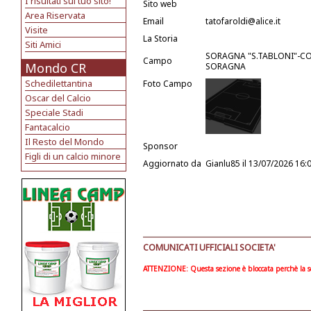
I risultati sul tuo sito!
Sito web
Area Riservata
Email
tatofaroldi@alice.it
Visite
La Storia
Siti Amici
SORAGNA "S.TABLONI"-COM
Campo
Mondo CR
SORAGNA
Schedilettantina
Foto Campo
Oscar del Calcio
Speciale Stadi
Fantacalcio
Il Resto del Mondo
Sponsor
Figli di un calcio minore
Aggiornato da
Gianlu85
il 13/07/2026 16:
COMUNICATI UFFICIALI SOCIETA'
ATTENZIONE: Questa sezione è bloccata perchè la soc