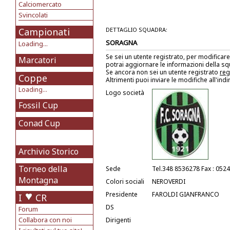
Calciomercato
Svincolati
Campionati
DETTAGLIO SQUADRA:
SORAGNA
Loading...
Se sei un utente registrato, per modificare
Marcatori
potrai aggiornare le informazioni della s
Se ancora non sei un utente registrato
reg
Coppe
Altrimenti puoi inviare le modifiche all'ind
Loading...
Logo società
Fossil Cup
Conad Cup
Archivio Storico
Torneo della
Sede
Tel.348 8536278 Fax : 052
Montagna
Colori sociali
NEROVERDI
Presidente
FAROLDI GIANFRANCO
I
CR
DS
Forum
Collabora con noi
Dirigenti