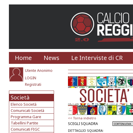
Home
News
Le Interviste di CR
Utente Anonimo
LOGIN
Registrati
Società
Elenco Società
Comunicati Società
Programma Gare
<< Torna indietro
Tabellini Partite
SCEGLI SQUADRA
Comunicati FIGC
DETTAGLIO SQUADRA: