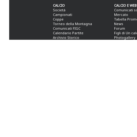
CALCIO
CALCIO E WEB
Società
Comunicati s
Campionati
Mercato
Coppe
Tabella Prom
Torneo della Montagna
News
Comunicati FIGC
Forum
Calendario Partite
Figli di Un ca
Archivio Storico
Photogallery