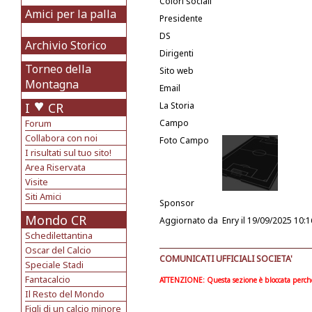
Colori sociali
Amici per la palla
Presidente
DS
Archivio Storico
Dirigenti
Torneo della
Sito web
Montagna
Email
I
CR
La Storia
Forum
Campo
Collabora con noi
Foto Campo
I risultati sul tuo sito!
Area Riservata
Visite
Siti Amici
Sponsor
Mondo CR
Aggiornato da
Enry
il 19/09/2025 10:1
Schedilettantina
Oscar del Calcio
COMUNICATI UFFICIALI SOCIETA'
Speciale Stadi
Fantacalcio
ATTENZIONE: Questa sezione è bloccata perchè l
Il Resto del Mondo
Figli di un calcio minore