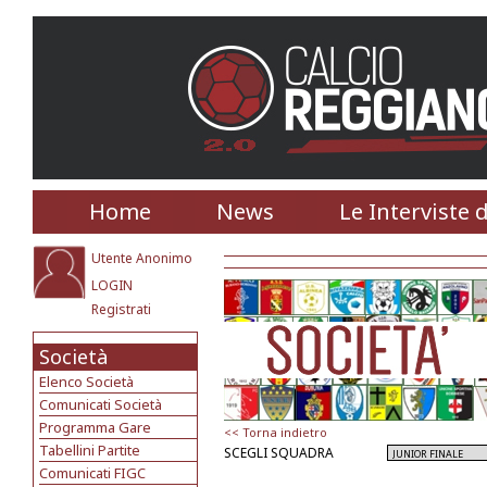
Home
News
Le Interviste 
Utente Anonimo
LOGIN
Registrati
Società
Elenco Società
Comunicati Società
Programma Gare
<< Torna indietro
Tabellini Partite
SCEGLI SQUADRA
Comunicati FIGC