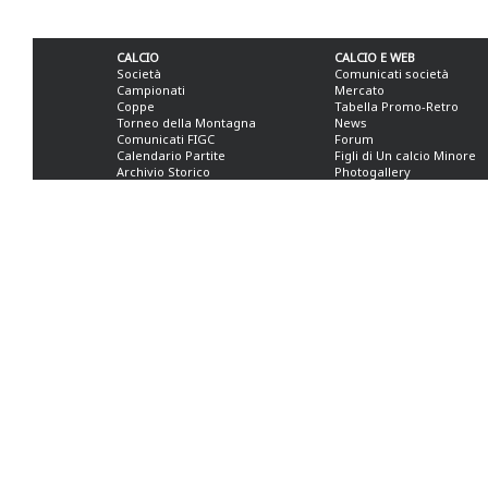
CALCIO
CALCIO E WEB
Società
Comunicati società
Campionati
Mercato
Coppe
Tabella Promo-Retro
Torneo della Montagna
News
Comunicati FIGC
Forum
Calendario Partite
Figli di Un calcio Minore
Archivio Storico
Photogallery