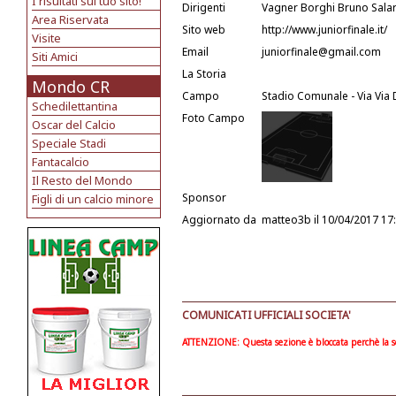
I risultati sul tuo sito!
Dirigenti
Vagner Borghi Bruno Salaro
Area Riservata
Sito web
http://www.juniorfinale.it/
Visite
Email
juniorfinale@gmail.com
Siti Amici
La Storia
Mondo CR
Campo
Stadio Comunale - Via Via D
Schedilettantina
Foto Campo
Oscar del Calcio
Speciale Stadi
Fantacalcio
Il Resto del Mondo
Sponsor
Figli di un calcio minore
Aggiornato da
matteo3b
il 10/04/2017 17
COMUNICATI UFFICIALI SOCIETA'
ATTENZIONE: Questa sezione è bloccata perchè la soc