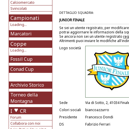
Calciomercato
Svincolati
DETTAGLIO SQUADRA:
Campionati
JUNIOR FINALE
Loading...
Se sei un utente registrato, per modificare
potrai aggiornare le informazioni della s
Marcatori
Se ancora non sei un utente registrato
reg
Altrimenti puoi inviare le modifiche all'ind
Coppe
Logo società
Loading...
Fossil Cup
Conad Cup
Archivio Storico
Torneo della
Montagna
Sede
Via di Sotto, 2, 41034 Fina
I
CR
Colori sociali
biancoazzurro
Forum
Presidente
Francesco Dondi
Collabora con noi
DS
Fabrizio Ferrari