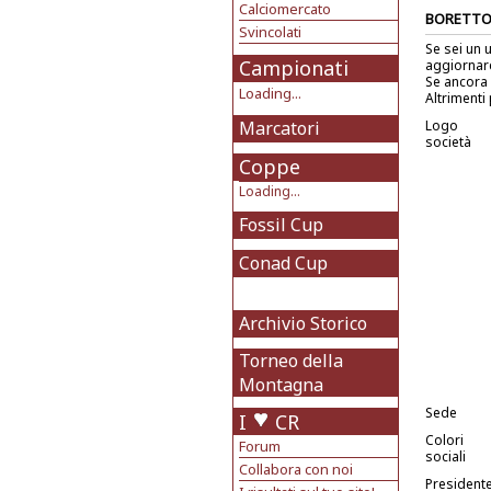
Calciomercato
BORETT
Svincolati
Se sei un 
Campionati
aggiornare
Se ancora 
Loading...
Altrimenti 
Marcatori
Logo
società
Coppe
Loading...
Fossil Cup
Conad Cup
Archivio Storico
Torneo della
Montagna
Sede
I
CR
Colori
Forum
sociali
Collabora con noi
President