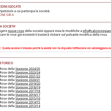
IONI GIOCATE
petizioni a cui partecipa la società:
NE GIR.A
A SOCIETA'
ngere
nuove rose
della società
oppure invia le modifiche a
info@calcioreggia
care le rose già esistenti ti basterà clickare sul pulsante modifica della rosa.
Questa sezione è bloccata perchè la società non ha stipulato l'affiliazione con calcioreggiano.c
 STORICO
 Rose della
Stagione 2024/25
 Rose della
Stagione 2023/24
 Rose della
Stagione 2021/22
 Rose della
Stagione 2020/21
 Rose della
Stagione 2019/20
 Rose della
Stagione 2018/19
 Rose della
Stagione 2017/18
 Rose della
Stagione 2016/17
 Rose della
Stagione 2015/16
 Rose della
Stagione 2014/15
 Rose della
Stagione 2013/14