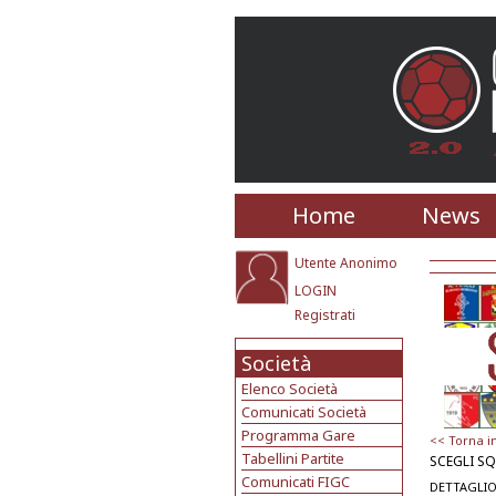
Home
News
Utente Anonimo
LOGIN
Registrati
Società
Elenco Società
Comunicati Società
Programma Gare
<< Torna i
Tabellini Partite
SCEGLI S
Comunicati FIGC
DETTAGLIO