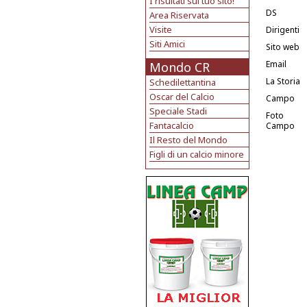
I risultati sul tuo sito!
DS
Area Riservata
Visite
Dirigenti
Siti Amici
Sito web
Email
Mondo CR
La Storia
Schedilettantina
Oscar del Calcio
Campo
Speciale Stadi
Foto
Fantacalcio
Campo
Il Resto del Mondo
Figli di un calcio minore