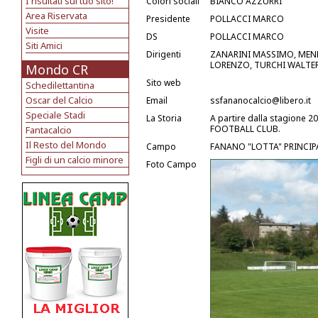
I risultati sul tuo sito!
Colori sociali
BIANCO AZZURRI
Area Riservata
Presidente
POLLACCI MARCO
Visite
DS
POLLACCI MARCO
Siti Amici
Dirigenti
ZANARINI MASSIMO, MENE
LORENZO, TURCHI WALTER
Mondo CR
Sito web
Schedilettantina
Oscar del Calcio
Email
ssfananocalcio@libero.it
Speciale Stadi
La Storia
A partire dalla stagione 
FOOTBALL CLUB.
Fantacalcio
Il Resto del Mondo
Campo
FANANO "LOTTA" PRINCIPA
Figli di un calcio minore
Foto Campo