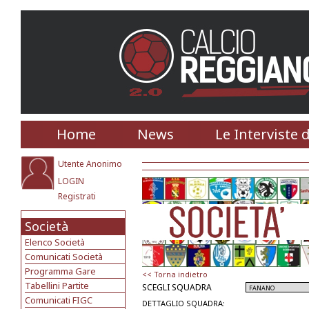
Home
News
Le Interviste 
Utente Anonimo
LOGIN
Registrati
Società
Elenco Società
Comunicati Società
Programma Gare
<< Torna indietro
Tabellini Partite
SCEGLI SQUADRA
Comunicati FIGC
DETTAGLIO SQUADRA: