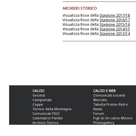
ARCHIVIO STORICO
Visualizza Rose della
Stagione 2017/18
Visualizza Rose della
Stagione 2016/17
Visualizza Rose della
Stagione 2015/16
Visualizza Rose della
Stagione 2014/15
Visualizza Rose della
Stagione 2013/14
CALCIO
CALCIO E WEB
Società
Comunicati società
Campionati
Mercato
Coppe
Tabella Promo-Retro
Torneo della Montagna
News
Comunicati FIGC
Forum
Calendario Partite
Figli di Un calcio Minore
Archivio Storico
Photogallery