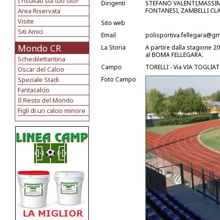
I risultati sul tuo sito!
Dirigenti
STEFANO VALENTI,MASSIM
Area Riservata
FONTANESI, ZAMBELLI CL
Visite
Sito web
Siti Amici
Email
polisportiva.fellegara@g
Mondo CR
La Storia
A partire dalla stagione 2
al BOMA FELLEGARA.
Schedilettantina
Campo
TORELLI - Via VIA TOGLIAT
Oscar del Calcio
Speciale Stadi
Foto Campo
Fantacalcio
Il Resto del Mondo
Figli di un calcio minore