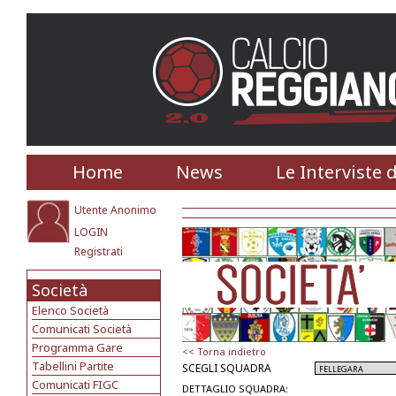
Home
News
Le Interviste 
Utente Anonimo
LOGIN
Registrati
Società
Elenco Società
Comunicati Società
Programma Gare
<< Torna indietro
Tabellini Partite
SCEGLI SQUADRA
Comunicati FIGC
DETTAGLIO SQUADRA: