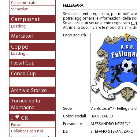
Calciomercato
FELLEGARA
Svincolati
Se sei un utente registrato, per modificare
Campionati
potrai aggiornare le informazioni della s
Se ancora non sei un utente registrato
reg
Loading...
Altrimenti puoi inviare le modifiche all'ind
Marcatori
Logo società
Coppe
Loading...
Fossil Cup
Conad Cup
Archivio Storico
Torneo della
Montagna
Sede
Via Botte, n°7 - Fellegara 
Colori sociali
BIANCO-BLU
I
CR
Presidente
ALESSANDRO NEGRINI
Forum
Collabora con noi
DS
STEFANO STEFANI ZAROT