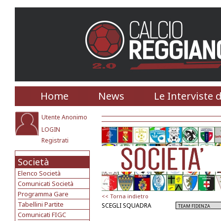
Home
News
Le Interviste 
Utente Anonimo
LOGIN
Registrati
Società
Elenco Società
Comunicati Società
Programma Gare
<< Torna indietro
Tabellini Partite
SCEGLI SQUADRA
Comunicati FIGC