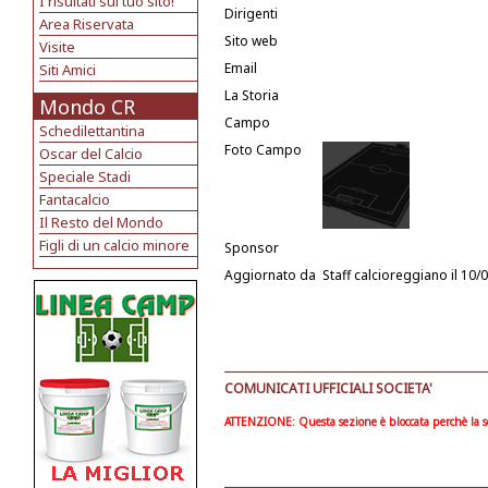
I risultati sul tuo sito!
Dirigenti
Area Riservata
Sito web
Visite
Email
Siti Amici
La Storia
Mondo CR
Campo
Schedilettantina
Foto Campo
Oscar del Calcio
Speciale Stadi
Fantacalcio
Il Resto del Mondo
Figli di un calcio minore
Sponsor
Aggiornato da
Staff calcioreggiano
il 10/
COMUNICATI UFFICIALI SOCIETA'
ATTENZIONE: Questa sezione è bloccata perchè la soc