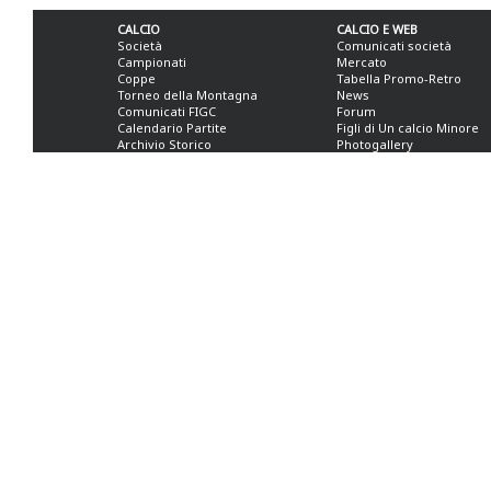
CALCIO
CALCIO E WEB
Società
Comunicati società
Campionati
Mercato
Coppe
Tabella Promo-Retro
Torneo della Montagna
News
Comunicati FIGC
Forum
Calendario Partite
Figli di Un calcio Minore
Archivio Storico
Photogallery