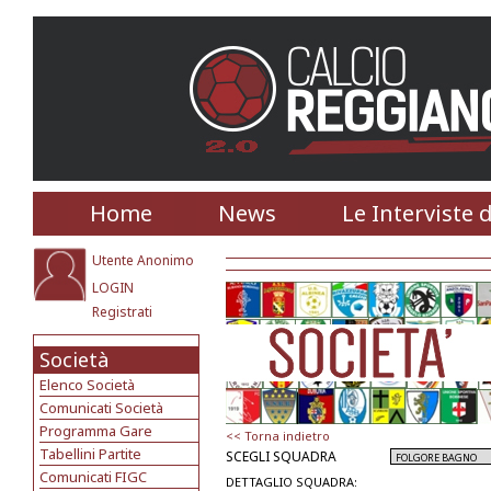
Home
News
Le Interviste 
Utente Anonimo
LOGIN
Registrati
Società
Elenco Società
Comunicati Società
Programma Gare
<< Torna indietro
Tabellini Partite
SCEGLI SQUADRA
Comunicati FIGC
DETTAGLIO SQUADRA: