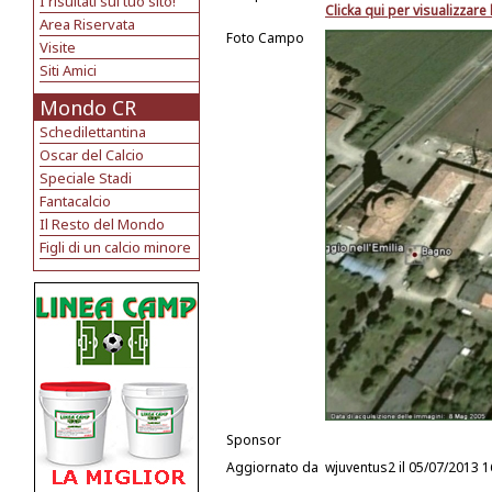
I risultati sul tuo sito!
Clicka qui per visualizzar
Area Riservata
Foto Campo
Visite
Siti Amici
Mondo CR
Schedilettantina
Oscar del Calcio
Speciale Stadi
Fantacalcio
Il Resto del Mondo
Figli di un calcio minore
Sponsor
Aggiornato da
wjuventus2
il 05/07/2013 1