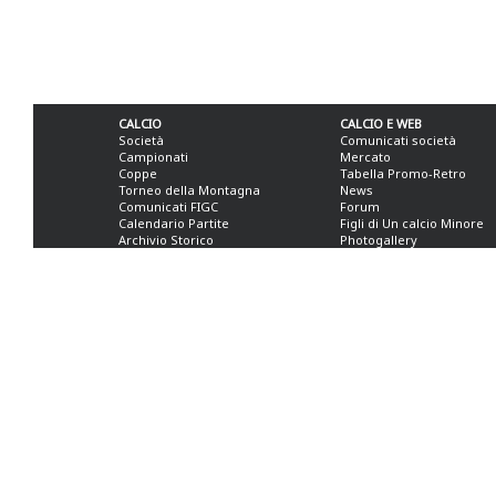
CALCIO
CALCIO E WEB
Società
Comunicati società
Campionati
Mercato
Coppe
Tabella Promo-Retro
Torneo della Montagna
News
Comunicati FIGC
Forum
Calendario Partite
Figli di Un calcio Minore
Archivio Storico
Photogallery