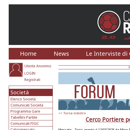
Home
News
Le Interviste di
Utente Anonimo
LOGIN
Registrati
Società
Elenco Società
Comunicati Società
Programma Gare
<< Torna indietro
Tabellini Partite
Cerco Portiere p
Comunicati FIGC
Calciomercato
Mercato -
Topic aperto il 12/07/2025 da
Mino 