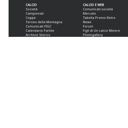
CALCIO
CALCIO E WEB
Società
Comunicati società
Campionati
Mercato
Coppe
Tabella Promo-Retro
Torneo della Montagna
News
Comunicati FIGC
Forum
Calendario Partite
Figli di Un calcio Minore
Archivio Storico
Photogallery