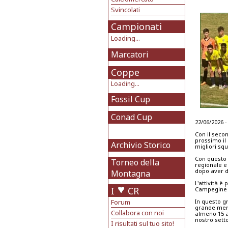
Svincolati
Campionati
Loading...
Marcatori
Coppe
Loading...
Fossil Cup
Conad Cup
22/06/2026 -
Con il seco
prossimo il
Archivio Storico
migliori sq
Con questo s
Torneo della
regionale e
dopo aver d
Montagna
L'attività è
I
CR
Campegine c
Forum
In questo g
grande meri
Collabora con noi
almeno 15 an
nostro setto
I risultati sul tuo sito!