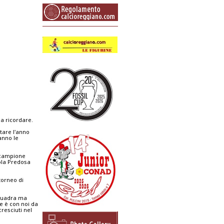
da ricordare.
tare l'anno
anno le
i campione
Zola Predosa
 torneo di
squadra ma
e è con noi da
cresciuti nel