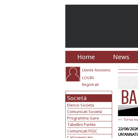
Home
News
Utente Anonimo
LOGIN
Registrati
Società
Elenco Società
Comunicati Società
Programma Gare
<< Torna in
Tabellini Partite
22/06/202
Comunicati FIGC
UN'ANNAT
Calciomercato