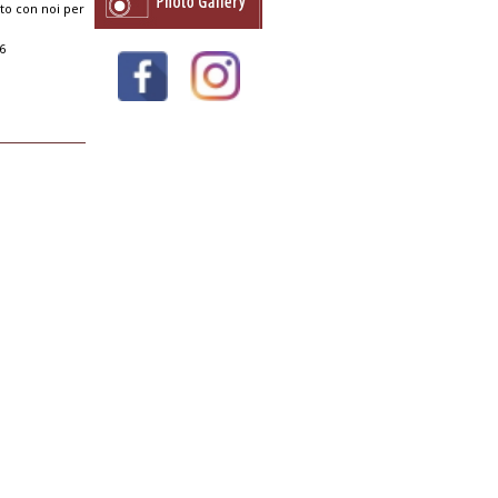
sto con noi per
6