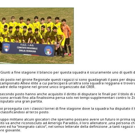
 Giunti a fine stagione il bilancio per questa squadra è sicuramente uno di quelli 
ndo posto nel girone Regionale questi ragazzi si sono guadagnati il pass per dispu
 campionato Allievi èlite a cui parteciperà un'altra sola squadra reggiana e trover
uadre della regione nel girone unico organizzato dal CRER.
econdo posto hanno anche acquisito il diritto di disputare le finali per il titolo d
 sono arrivati fino alla finalissima persa solo nei tempi supplementari contro lo 
isputato una gran partita.
 poi proseguita con i classici tornei di fine stagione dove la squadra ha disputato il
lassificandosi al terzo posto.
ruppo militano alcuni giocatori che speriamo possano avere un futuro in prima 
to va anche riconosciuto ad Amerigo Paradiso, il loro allenatore ,una persona ch
ni ed ha “insegnato calcio”, nel senso letterale della definizione ,a tanti ragazzi 
re giovanile.