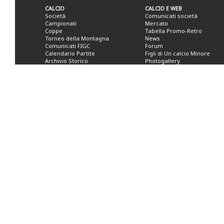
CALCIO
CALCIO E WEB
Società
Comunicati società
Campionati
Mercato
Coppe
Tabella Promo-Retro
Torneo della Montagna
News
Comunicati FIGC
Forum
Calendario Partite
Figli di Un calcio Minore
Archivio Storico
Photogallery