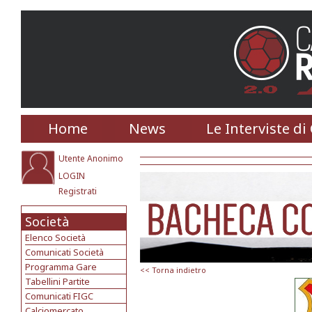
Home
News
Le Interviste di
Utente Anonimo
LOGIN
Registrati
Società
Elenco Società
Comunicati Società
Programma Gare
<< Torna indietro
Tabellini Partite
Comunicati FIGC
Calciomercato