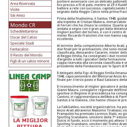
portiere avversario con un delicato pallonetto
Area Riservata
tiro preciso a fil di palo, mentre al 23’ il fl
battere a rete con successo, capitalizzando l
Visite
segnato dalla Reggio Calcio nella prima frazi
Siti Amici
Prima della finalissima, il Santos 1948, guid
alla tripletta di Cristian Matera, immarcabile
Mondo CR
di Ferrari che ha chiuso la contesa. Quarta qu
andata a segno con il gran gol dalla distanza 
Schedilettantina
migliori portieri del torneo, e con il centro 
mister Riccardo Franchini che non hanno s
Oscar del Calcio
eccellente.
Speciale Stadi
Al termine della competizione Alberto Arati, 
Fantacalcio
due finali per le premiazioni, che sono inizia
classificata, Alessandro Casarini, mister del
Il Resto del Mondo
di Reggio Emilia, ha consegnato i due ricono
d’argento a tutti i giocatori della formazione
Figli di un calcio minore
coppa riservata alla seconda classificata è s
presidente della Fondazione per lo Sport di R
Il delegato della Figc di Reggio Emilia Eman
1948, capocannoniere del Memorial Anzio Arati
finale per il terzo posto e Raul Salazaro dell
Il riconoscimento di miglior giocatore è an
Gianni Mauro, consigliere regionale dell’Em
sportive in Regione in precedenza ha consegna
Cantoni, in rappresentanza dell’Astra di Parma
Santos e la Vianese, che hanno chiuso le pre
La FalkGalileo, società organizzatrice, ha p
Anzio Arati attraverso Massimo Tirabassi, vi
Prampolini ha premiato Lorenzo Staiti, ex gioc
Sporting Scandiano, vincitore della 7^ edizio
Dulcis in fundo, ecco il momento più atteso: l
Sporting Scandiano, vincitori del Trofeo Ara