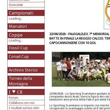
Svincolati
Campionati
Loading...
Marcatori
22/06/2026 - FALKGALILEO. 7° MEMORI
Coppe
BATTE IN FINALE LA REGGIO CALCIO. TE
Loading...
CAPOCANNONIERE CON 10 GOL
Fossil Cup
Conad Cup
Archivio Storico
Torneo della
Montagna
I
CR
22/06/2026 - Lo Sporting Scandiano guidato da 
compianto Anzio Arati, storica figura del cal
Forum
tantissimi anni prima della Falk e poi della F
Collabora con noi
Lo Sporting Scandiano si impone con merito 
I risultati sul tuo sito!
recuperato lo svantaggio subito al 6’ del prim