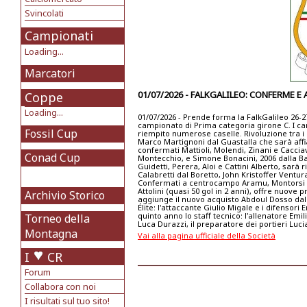
Svincolati
Campionati
Loading...
Marcatori
01/07/2026 - FALKGALILEO: CONFERME E 
Coppe
Loading...
01/07/2026 - Prende forma la FalkGalileo 26-2
campionato di Prima categoria girone C. I ca
Fossil Cup
riempito numerose caselle. Rivoluzione tra i p
Marco Martignoni dal Guastalla che sarà affian
confermati Mattioli, Molendi, Zinani e Caccia
Conad Cup
Montecchio, e Simone Bonacini, 2006 dalla B
Guidetti, Perera, Aloi e Cattini Alberto, sarà
Calabretti dal Boretto, John Kristoffer Ventu
Confermati a centrocampo Aramu, Montorsi e Te
Attolini (quasi 50 gol in 2 anni), offre nuove 
Archivio Storico
aggiunge il nuovo acquisto Abdoul Dosso dal B
Élite: l'attaccante Giulio Migale e i difensor
quinto anno lo staff tecnico: l'allenatore Emil
Torneo della
Luca Durazzi, il preparatore dei portieri Lu
Montagna
Vai alla pagina ufficiale della Società
I
CR
Forum
Collabora con noi
I risultati sul tuo sito!