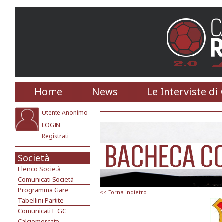
Home
News
Le Interviste di
Utente Anonimo
LOGIN
Registrati
Società
Elenco Società
Comunicati Società
Programma Gare
<< Torna indietro
Tabellini Partite
Comunicati FIGC
Calciomercato