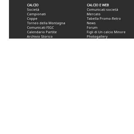
CALCIO
CALCIO E WEB
Società
Comunicati società
Campionati
Mercato
Coppe
Tabella Promo-Retro
Torneo della Montagna
News
Comunicati FIGC
Forum
Calendario Partite
Figli di Un calcio Minore
Archivio Storico
Photogallery