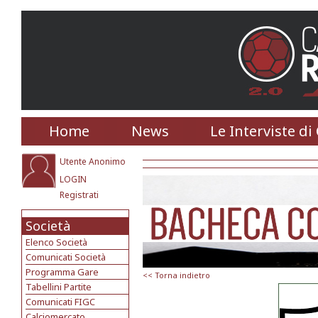
Home
News
Le Interviste di
Utente Anonimo
LOGIN
Registrati
Società
Elenco Società
Comunicati Società
Programma Gare
<< Torna indietro
Tabellini Partite
Comunicati FIGC
Calciomercato