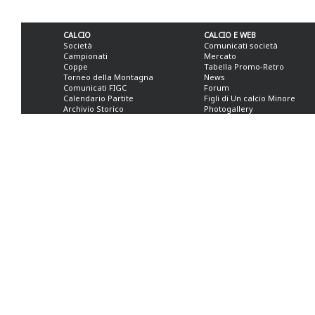
CALCIO
CALCIO E WEB
Società
Comunicati società
Campionati
Mercato
Coppe
Tabella Promo-Retro
Torneo della Montagna
News
Comunicati FIGC
Forum
Calendario Partite
Figli di Un calcio Minore
Archivio Storico
Photogallery