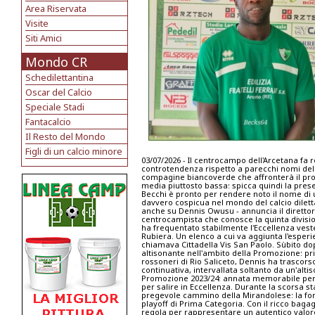
Area Riservata
Visite
Siti Amici
Mondo CR
Schedilettantina
Oscar del Calcio
Speciale Stadi
Fantacalcio
Il Resto del Mondo
Figli di un calcio minore
03/07/2026 - Il centrocampo dell'Arcetana fa re
controtendenza rispetto a parecchi nomi dell
compagine biancoverde che affronterà il pro
media piuttosto bassa: spicca quindi la prese
Becchi è pronto per rendere noto il nome di u
davvero cospicua nel mondo del calcio diletta
anche su Dennis Owusu - annuncia il direttore 
centrocampista che conosce la quinta divisione
ha frequentato stabilmente l'Eccellenza vest
Rubiera. Un elenco a cui va aggiunta l'esperi
chiamava Cittadella Vis San Paolo. Sùbito do
altisonante nell'ambito della Promozione: pri
rossoneri di Rio Saliceto, Dennis ha trascor
continuativa, intervallata soltanto da un'al
Promozione 2023/24: annata memorabile per i
per salire in Eccellenza. Durante la scorsa st
pregevole cammino della Mirandolese: la fo
playoff di Prima Categoria. Con il ricco bagagl
regola per rappresentare un autentico valore 