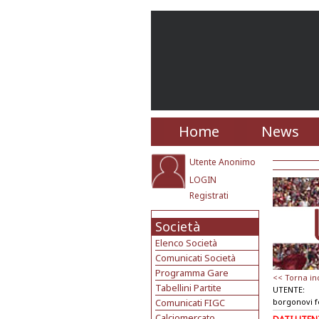
Home
News
Utente Anonimo
LOGIN
Registrati
Società
Elenco Società
Comunicati Società
Programma Gare
<< Torna in
Tabellini Partite
UTENTE:
Comunicati FIGC
borgonovi f
Calciomercato