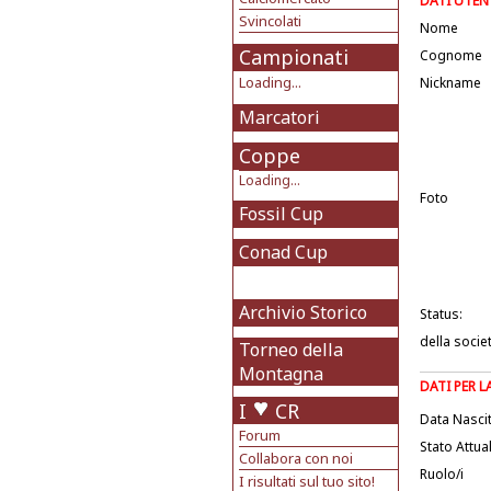
DATI UTEN
Svincolati
Nome
Campionati
Cognome
Loading...
Nickname
Marcatori
Coppe
Loading...
Foto
Fossil Cup
Conad Cup
Archivio Storico
Status:
della socie
Torneo della
Montagna
DATI PER 
I
CR
Data Nasci
Forum
Stato Attua
Collabora con noi
Ruolo/i
I risultati sul tuo sito!