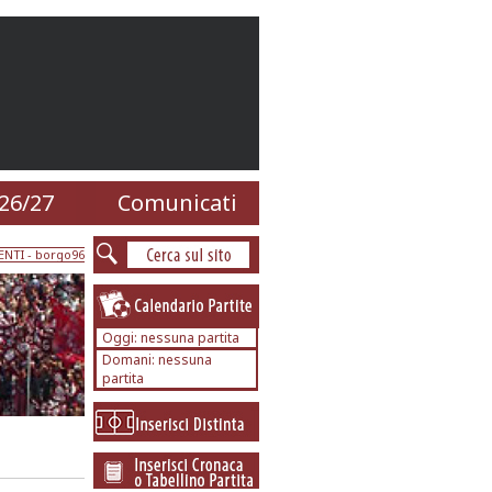
26/27
Comunicati
ENTI
- borgo96
Oggi: nessuna partita
Domani: nessuna
partita