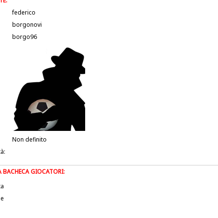
TE:
federico
borgonovi
borgo96
Non definito
tà:
LA BACHECA GIOCATORI:
ta
le