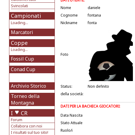
DATI UTENTE:
Svincolati
Nome
daniele
Campionati
Cognome
fontana
Loading...
Nickname
fonta
Marcatori
Coppe
Loading...
Foto
Fossil Cup
Conad Cup
Archivio Storico
Status:
Non definito
della società:
Torneo della
Montagna
DATI PER LA BACHECA GIOCATORI:
I
CR
Data Nascita
Forum
Stato Attuale
Collabora con noi
Ruolo/i
I risultati sul tuo sito!