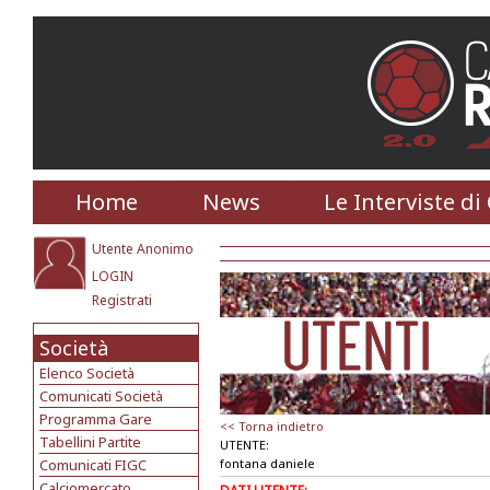
Home
News
Le Interviste di
Utente Anonimo
LOGIN
Registrati
Società
Elenco Società
Comunicati Società
Programma Gare
<< Torna indietro
Tabellini Partite
UTENTE:
Comunicati FIGC
fontana daniele
Calciomercato