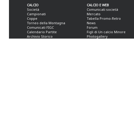
CALCIO
CALCIO E WEB
Società
Comunicati società
Campionati
Mercato
Coppe
Tabella Promo-Retro
Torneo della Montagna
News
Comunicati FIGC
Forum
Calendario Partite
Figli di Un calcio Minore
Archivio Storico
Photogallery