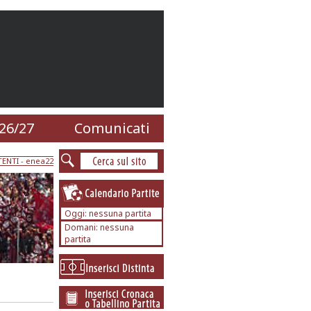
26/27
Comunicati
TENTI
- enea22
Oggi: nessuna partita
Domani: nessuna
partita