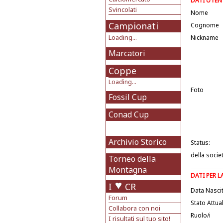
DATI UTEN
Svincolati
Nome
Campionati
Cognome
Loading...
Nickname
Marcatori
Coppe
Loading...
Foto
Fossil Cup
Conad Cup
Archivio Storico
Status:
della socie
Torneo della
Montagna
DATI PER 
I
CR
Data Nasci
Forum
Stato Attua
Collabora con noi
Ruolo/i
I risultati sul tuo sito!