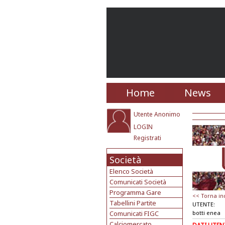
Home
News
Utente Anonimo
LOGIN
Registrati
Società
Elenco Società
Comunicati Società
Programma Gare
<< Torna in
Tabellini Partite
UTENTE:
Comunicati FIGC
botti enea
Calciomercato