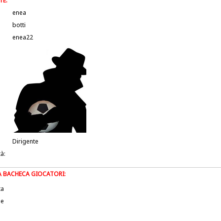
TE:
enea
botti
enea22
Dirigente
tà:
LA BACHECA GIOCATORI:
ta
le