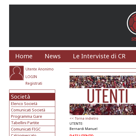
Home
News
Le Interviste di CR
Utente Anonimo
LOGIN
Registrati
Società
Elenco Società
Comunicati Società
Programma Gare
<< Torna indietro
Tabellini Partite
UTENTE:
Comunicati FIGC
Bernardi Manuel
Calciomercato