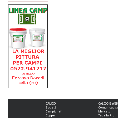
CALCIO
CALCIO E WEB
Società
Comunicati s
Campionati
Mercato
Coppe
Tabella Prom