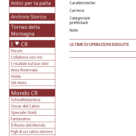
Amici per la palla
Caratteristiche:
Carriera:
Archivio Storico
Categoria/e
preferita/e
Torneo della
Note
Montagna
I
CR
ULTIME 50 OPERAZIONI ESEGUITE
Forum
Collabora con noi
I risultati sul tuo sito!
Area Riservata
Visite
Siti Amici
Mondo CR
Schedilettantina
Oscar del Calcio
Speciale Stadi
Fantacalcio
Il Resto del Mondo
Figli di un calcio minore