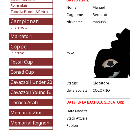
DATI UTENTE:
Svincolati
Nome
Manuel
Tabella Promo&Retro
Cognome
Bernardi
Campionati
Nickname
manu99
In arrivo...
Marcatori
Coppe
Foto
In arrivo...
Fossil Cup
Conad Cup
Cavazzoli Under 20
Status:
Giocatore
della società:
COLORNO
Cavazzoli Young B.
Torneo Arati
DATI PER LA BACHECA GIOCATORI:
Data Nascita
Memorial Zini
Stato Attuale
Memorial Rognoni
Ruolo/i