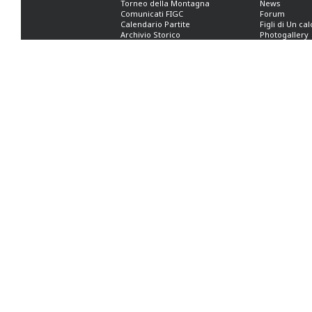
Torneo della Montagna
News
Comunicati FIGC
Forum
Calendario Partite
Figli di Un ca
Archivio Storico
Photogallery