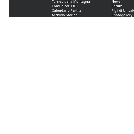
Torneo della Montagna
News
Comunicati FIGC
Forum
Calendario Partite
Figli di Un ca
Archivio Storico
Photogallery