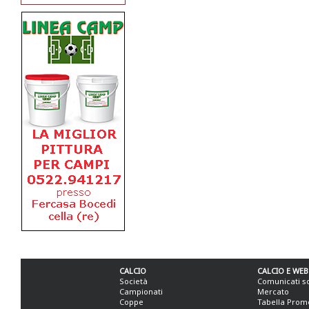
CALCIO
CALCIO E WEB
Società
Comunicati s
Campionati
Mercato
Coppe
Tabella Prom