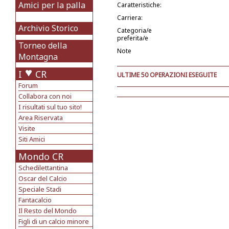
Amici per la palla
Caratteristiche:
Carriera:
Archivio Storico
Categoria/e
preferita/e
Torneo della
Note
Montagna
I
CR
ULTIME 50 OPERAZIONI ESEGUITE
Forum
Collabora con noi
I risultati sul tuo sito!
Area Riservata
Visite
Siti Amici
Mondo CR
Schedilettantina
Oscar del Calcio
Speciale Stadi
Fantacalcio
Il Resto del Mondo
Figli di un calcio minore