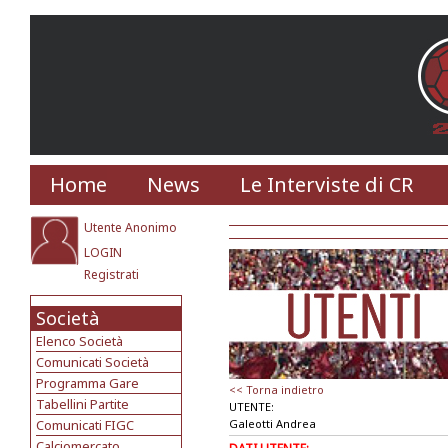
Home
News
Le Interviste di CR
Utente Anonimo
LOGIN
Registrati
Società
Elenco Società
Comunicati Società
Programma Gare
<< Torna indietro
Tabellini Partite
UTENTE:
Comunicati FIGC
Galeotti Andrea
Calciomercato