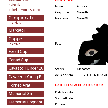
DATI UTENTE:
Svincolati
Nome
Andrea
Tabella Promo&Retro
Cognome
Galeotti
Campionati
Nickname
Galeo98
In arrivo...
Marcatori
Coppe
Foto
In arrivo...
Fossil Cup
Conad Cup
Cavazzoli Under 20
Status:
Giocatore
della società:
PROGETTO INTESA AL
Cavazzoli Young B.
Torneo Arati
DATI PER LA BACHECA GIOCATORI:
Data Nascita
Memorial Zini
Stato Attuale
Memorial Rognoni
Ruolo/i