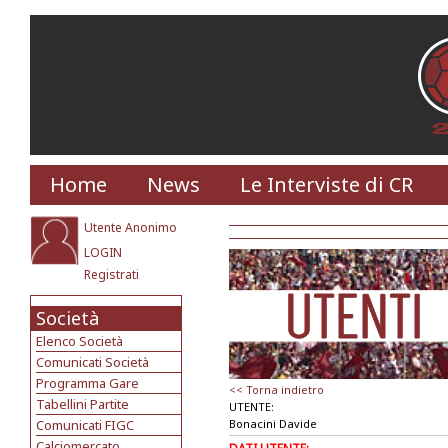
Home
News
Le Interviste di CR
Utente Anonimo
LOGIN
Registrati
Società
Elenco Società
Comunicati Società
Programma Gare
<< Torna indietro
Tabellini Partite
UTENTE:
Comunicati FIGC
Bonacini Davide
Calciomercato