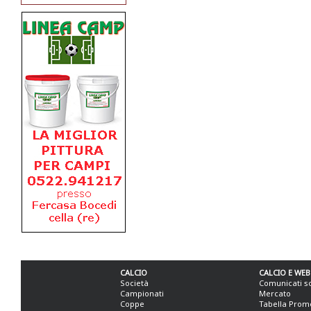
CALCIO
CALCIO E WEB
Società
Comunicati s
Campionati
Mercato
Coppe
Tabella Prom