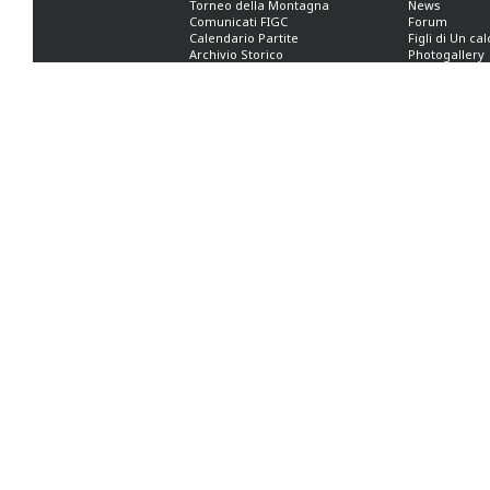
Torneo della Montagna
News
Comunicati FIGC
Forum
Calendario Partite
Figli di Un ca
Archivio Storico
Photogallery