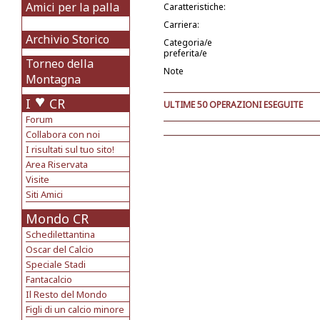
Amici per la palla
Caratteristiche:
Carriera:
Archivio Storico
Categoria/e
preferita/e
Torneo della
Note
Montagna
I
CR
ULTIME 50 OPERAZIONI ESEGUITE
Forum
Collabora con noi
I risultati sul tuo sito!
Area Riservata
Visite
Siti Amici
Mondo CR
Schedilettantina
Oscar del Calcio
Speciale Stadi
Fantacalcio
Il Resto del Mondo
Figli di un calcio minore