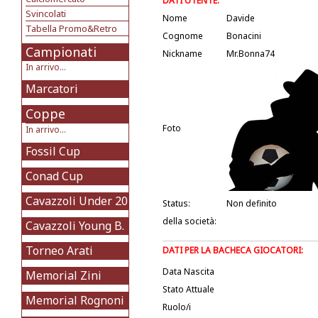
DATI UTENTE:
Svincolati
Nome
Davide
Tabella Promo&Retro
Cognome
Bonacini
Campionati
Nickname
Mr.Bonna74
In arrivo...
Marcatori
Coppe
Foto
In arrivo...
Fossil Cup
Conad Cup
Cavazzoli Under 20
Status:
Non definito
della società:
Cavazzoli Young B.
Torneo Arati
DATI PER LA BACHECA GIOCATORI:
Data Nascita
Memorial Zini
Stato Attuale
Memorial Rognoni
Ruolo/i