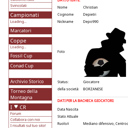
DATI UTENTE:
Svincolati
Nome
Christian
Campionati
Cognome
Depietri
Loading...
Nickname
Depo990
Marcatori
Coppe
Loading...
Foto
Fossil Cup
Conad Cup
Archivio Storico
Status:
Giocatore
della società:
BORZANESE
Torneo della
Montagna
DATI PER LA BACHECA GIOCATORI:
I
CR
Data Nascita
Forum
Stato Attuale
Collabora con noi
Ruolo/i
Mediano difensivo, Centro
I risultati sul tuo sito!