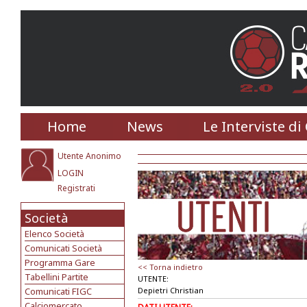
Home
News
Le Interviste di
Utente Anonimo
LOGIN
Registrati
Società
Elenco Società
Comunicati Società
Programma Gare
<< Torna indietro
Tabellini Partite
UTENTE:
Comunicati FIGC
Depietri Christian
Calciomercato