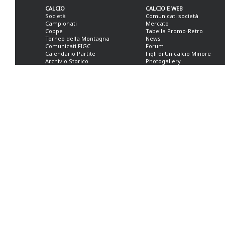
CALCIO
CALCIO E WEB
Società
Comunicati società
Campionati
Mercato
Coppe
Tabella Promo-Retro
Torneo della Montagna
News
Comunicati FIGC
Forum
Calendario Partite
Figli di Un calcio Minore
Archivio Storico
Photogallery