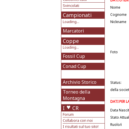
DATI UTEN
Svincolati
Nome
Campionati
Cognome
Loading...
Nickname
Marcatori
Coppe
Loading...
Foto
Fossil Cup
Conad Cup
Archivio Storico
Status:
della socie
Torneo della
Montagna
DATI PER 
I
CR
Data Nasci
Forum
Stato Attua
Collabora con noi
Ruolo/i
I risultati sul tuo sito!