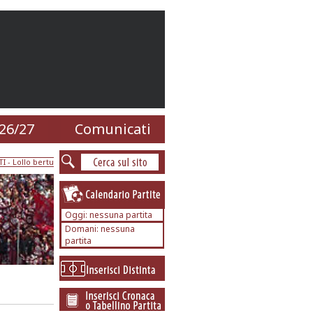
26/27
Comunicati
TI
- Lollo bertu
Oggi: nessuna partita
Domani: nessuna
partita