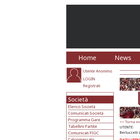
Home
News
Utente Anonimo
LOGIN
Registrati
Società
Elenco Società
Comunicati Società
Programma Gare
<< Torna in
Tabellini Partite
UTENTE:
Comunicati FIGC
Bertuccelli
Calciomercato