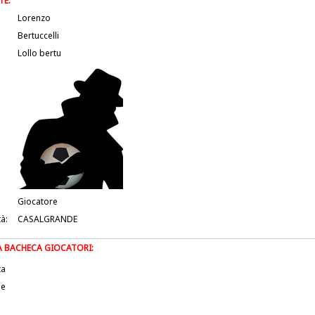
TE:
Lorenzo
Bertuccelli
Lollo bertu
Giocatore
tà:
CASALGRANDE
LA BACHECA GIOCATORI:
ta
le