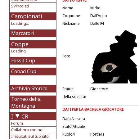
DATI UTENTE:
Svincolati
Nome
Mirko
Campionati
Cognome
Dall'Aglio
Loading...
Nickname
Dallo94
Marcatori
Coppe
Loading...
Foto
Fossil Cup
Conad Cup
Archivio Storico
Status:
Giocatore
della società:
Torneo della
Montagna
DATI PER LA BACHECA GIOCATORI:
I
CR
Data Nascita
Forum
Stato Attuale
Collabora con noi
Ruolo/i
Portiere
I risultati sul tuo sito!