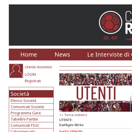
Home
News
Le Interviste di
Utente Anonimo
LOGIN
Registrati
Società
Elenco Società
Comunicati Società
Programma Gare
<< Torna indietro
Tabellini Partite
UTENTE:
Comunicati FIGC
Dall'Aglio Mirko
Calciomercato