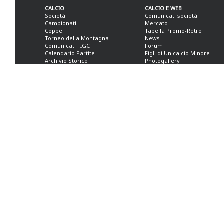
CALCIO
CALCIO E WEB
Società
Comunicati società
Campionati
Mercato
Coppe
Tabella Promo-Retro
Torneo della Montagna
News
Comunicati FIGC
Forum
Calendario Partite
Figli di Un calcio Minore
Archivio Storico
Photogallery