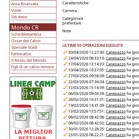
Caratteristiche:
Area Riservata
Visite
Carriera:
Siti Amici
Categoria/e
preferita/e
Mondo CR
Note
Schedilettantina
Oscar del Calcio
ULTIME 50 OPERAZIONI ESEGUITE
Speciale Stadi
30/04/2026 12:27:43:
Canepazzo
ha gioc
Fantacalcio
24/04/2026 08:32:10:
Canepazzo
ha gioc
Il Resto del Mondo
17/04/2026 12:14:33:
Canepazzo
ha gioc
Figli di un calcio minore
10/04/2026 16:37:05:
Canepazzo
ha gioc
27/03/2026 09:58:09:
Canepazzo
ha gioc
22/03/2026 07:36:04:
Canepazzo
ha gioc
12/03/2026 15:16:39:
Canepazzo
ha gioc
06/03/2026 09:03:39:
Canepazzo
ha gioc
26/02/2026 16:31:31:
Canepazzo
ha gioc
19/02/2026 14:41:09:
Canepazzo
ha gioc
13/02/2026 15:57:51:
Canepazzo
ha gioc
06/02/2026 08:42:08:
Canepazzo
ha gioc
06/02/2026 08:42:02:
Canepazzo
ha gioc
30/01/2026 12:28:25:
Canepazzo
ha gioc
23/01/2026 08:22:21:
Canepazzo
ha gioc