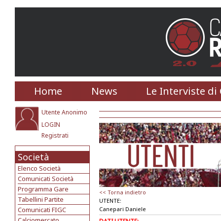
Home
News
Le Interviste di
Utente Anonimo
LOGIN
Registrati
Società
Elenco Società
Comunicati Società
Programma Gare
<< Torna indietro
Tabellini Partite
UTENTE:
Comunicati FIGC
Canepari Daniele
Calciomercato