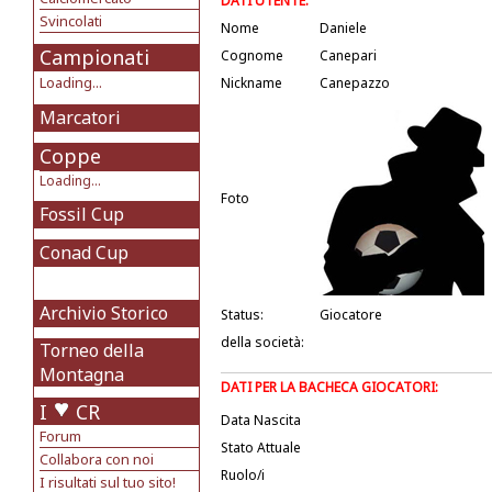
DATI UTENTE:
Svincolati
Nome
Daniele
Campionati
Cognome
Canepari
Loading...
Nickname
Canepazzo
Marcatori
Coppe
Loading...
Foto
Fossil Cup
Conad Cup
Archivio Storico
Status:
Giocatore
della società:
Torneo della
Montagna
DATI PER LA BACHECA GIOCATORI:
I
CR
Data Nascita
Forum
Stato Attuale
Collabora con noi
Ruolo/i
I risultati sul tuo sito!