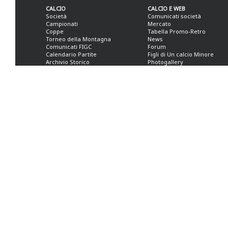
CALCIO
CALCIO E WEB
Società
Comunicati società
Campionati
Mercato
Coppe
Tabella Promo-Retro
Torneo della Montagna
News
Comunicati FIGC
Forum
Calendario Partite
Figli di Un calcio Minore
Archivio Storico
Photogallery