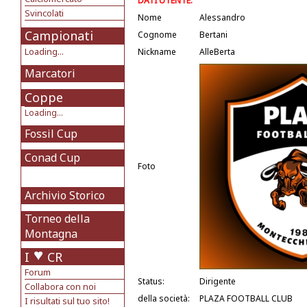
DATI UTENTE:
Svincolati
Nome
Alessandro
Campionati
Cognome
Bertani
Loading...
Nickname
AlleBerta
Marcatori
Coppe
Loading...
Fossil Cup
Conad Cup
Foto
Archivio Storico
Torneo della
Montagna
I
CR
Forum
Status:
Dirigente
Collabora con noi
della società:
PLAZA FOOTBALL CLUB
I risultati sul tuo sito!