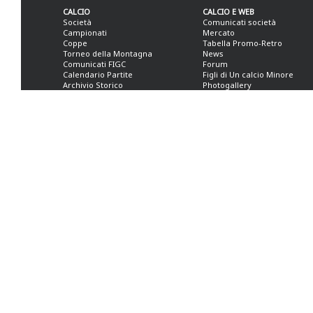
CALCIO
CALCIO E WEB
Società
Comunicati società
Campionati
Mercato
Coppe
Tabella Promo-Retro
Torneo della Montagna
News
Comunicati FIGC
Forum
Calendario Partite
Figli di Un calcio Minore
Archivio Storico
Photogallery