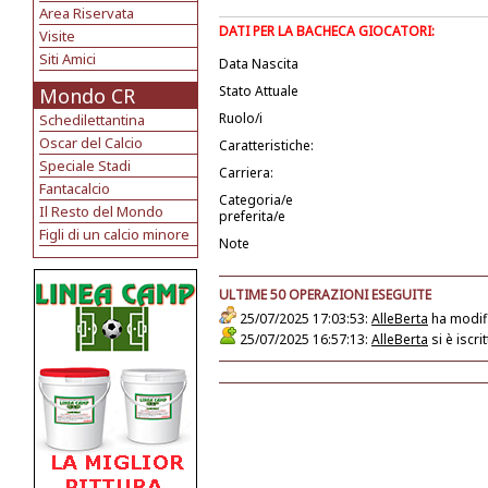
Area Riservata
DATI PER LA BACHECA GIOCATORI:
Visite
Siti Amici
Data Nascita
Stato Attuale
Mondo CR
Ruolo/i
Schedilettantina
Oscar del Calcio
Caratteristiche:
Speciale Stadi
Carriera:
Fantacalcio
Categoria/e
Il Resto del Mondo
preferita/e
Figli di un calcio minore
Note
ULTIME 50 OPERAZIONI ESEGUITE
25/07/2025 17:03:53:
AlleBerta
ha modifi
25/07/2025 16:57:13:
AlleBerta
si è iscr