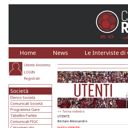
Home
News
Le Interviste di
Utente Anonimo
LOGIN
Registrati
Società
Elenco Società
Comunicati Società
Programma Gare
<< Torna indietro
Tabellini Partite
UTENTE:
Comunicati FIGC
Bertani Alessandro
Calciomercato