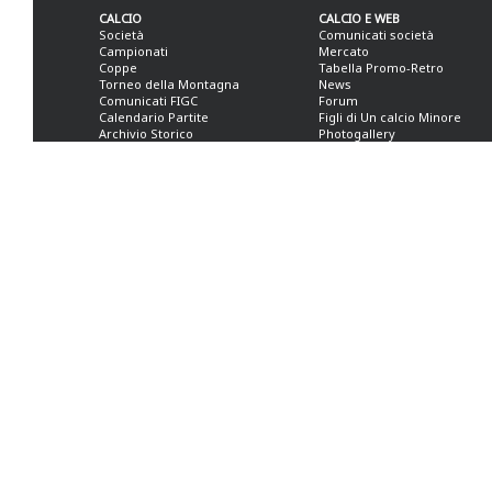
CALCIO
CALCIO E WEB
Società
Comunicati società
Campionati
Mercato
Coppe
Tabella Promo-Retro
Torneo della Montagna
News
Comunicati FIGC
Forum
Calendario Partite
Figli di Un calcio Minore
Archivio Storico
Photogallery