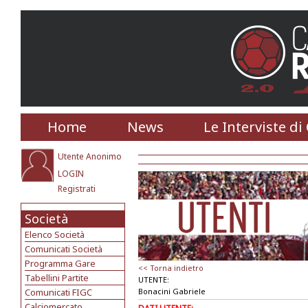
Home
News
Le Interviste di
Utente Anonimo
LOGIN
Registrati
Società
Elenco Società
Comunicati Società
Programma Gare
<< Torna indietro
Tabellini Partite
UTENTE:
Comunicati FIGC
Bonacini Gabriele
Calciomercato