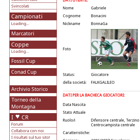
DATI UTENTE:
Svincolati
Nome
Gabriele
Campionati
Cognome
Bonacini
Loading...
Nickname
BonnaGa
Marcatori
Coppe
Foto
Loading...
Fossil Cup
Conad Cup
Status:
Giocatore
della società:
FALKGALILEO
Archivio Storico
DATI PER LA BACHECA GIOCATORI:
Torneo della
Data Nascita
Montagna
Stato Attuale
I
CR
Ruolo/i
Difensore centrale, Terzino
Forum
Centrocampista centrale
Collabora con noi
Caratteristiche:
I risultati sul tuo sito!