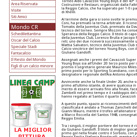
Torneo Aldo Cavazzoli Young Boys e del 43° 
Area Riservata
Costruzioni e Restauri, organizzati dalla Falk
la Reggio Calcio, che ha superato per 1-0 i p
Visite
di Xhelili.
Siti Amici
Al termine della gara si sono svolte le premi
Coni, ha premiato la terna arbitrale. Il rico
Mondo CR
Tomatis della Juventus Club, premiato da Dav
tecnico del torneo. Sempre Mozzini ha conse
Schedilettantina
Speranza della Reggio Calcio. Il titolo di c
della Juventus Club, Lorenzo Brulla e Jacopo 
Oscar del Calcio
reti; uno dei due riceverà successivamente una
Mattia Salvatori, tecnico della Juventus Club 
Speciale Stadi
Calcio vincitrice del torneo Young Boys, con 
Giuliano Gandolfi.
Fantacalcio
Il Resto del Mondo
Assegnati anche i premi del Cavazzoli Super P
Young Boys sia all'Under 20: terzo posto per il
Figli di un calcio minore
premio il segretario generale Maurizio Miles
primo posto per lo Sporting Scandiano, con i
designatore regionale dell’Aia Antonio Apicel
Avvincente anche la finale Under 20, anche se
primo all’ultimo istante, di avere qualcosa i
merito di essere arrivato fino alla finale, fac
Zambelli nel primo tempo e il raddoppio del ne
hanno regalato al Santos il quarto Cavazzoli i
A questo punto, spazio ai riconoscimenti dell
classificata è andato a Thomas Zanichelli del
Gianni Mauro, mentre il trofeo all’allenatore
a Marco Roccella del Santos 1948, consegnato
Reggio Emilia.
Tra i singoli, il miglior portiere del torneo 
da Giuliano Gandolfi. Il titolo di miglior gio
primo gol nella finale contro il Sorbolo, co
Reggio Emilia Stefania Bondavalli, mentre il 