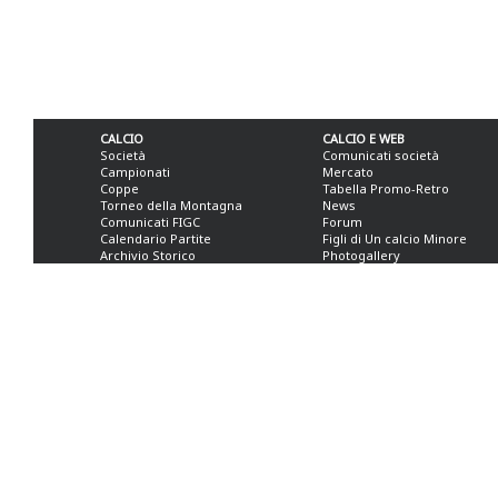
CALCIO
CALCIO E WEB
Società
Comunicati società
Campionati
Mercato
Coppe
Tabella Promo-Retro
Torneo della Montagna
News
Comunicati FIGC
Forum
Calendario Partite
Figli di Un calcio Minore
Archivio Storico
Photogallery