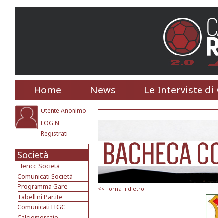
Home
News
Le Interviste di
Utente Anonimo
LOGIN
Registrati
Società
Elenco Società
Comunicati Società
Programma Gare
<< Torna indietro
Tabellini Partite
Comunicati FIGC
Calciomercato