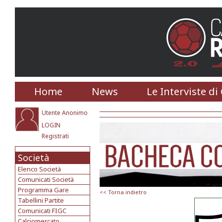
Home
News
Le Interviste di
Utente Anonimo
LOGIN
Registrati
Società
Elenco Società
Comunicati Società
Programma Gare
<< Torna indietro
Tabellini Partite
Comunicati FIGC
Calciomercato