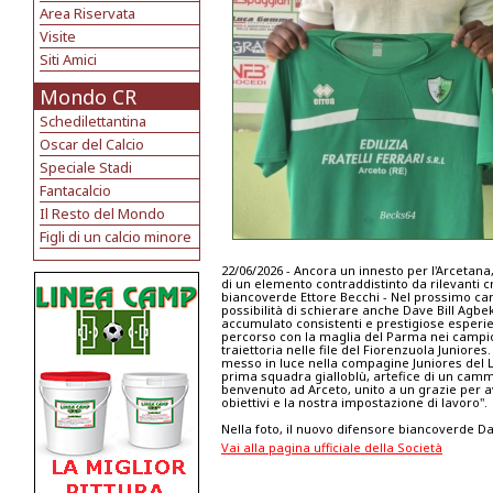
Area Riservata
Visite
Siti Amici
Mondo CR
Schedilettantina
Oscar del Calcio
Speciale Stadi
Fantacalcio
Il Resto del Mondo
Figli di un calcio minore
22/06/2026 - Ancora un innesto per l'Arcetana, l
di un elemento contraddistinto da rilevanti cre
biancoverde Ettore Becchi - Nel prossimo camp
possibilità di schierare anche Dave Bill Agb
accumulato consistenti e prestigiose esperie
percorso con la maglia del Parma nei campion
traiettoria nelle file del Fiorenzuola Juniore
messo in luce nella compagine Juniores del L
prima squadra gialloblù, artefice di un cammino
benvenuto ad Arceto, unito a un grazie per a
obiettivi e la nostra impostazione di lavoro".
Nella foto, il nuovo difensore biancoverde D
Vai alla pagina ufficiale della Società