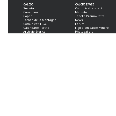
CALCIO
CALCIO E WEB
Società
Comunicati società
Campionati
Mercato
Coppe
Tabella Promo-Retro
Torneo della Montagna
News
Comunicati FIGC
Forum
Calendario Partite
Figli di Un calcio Minore
Archivio Storico
Photogallery