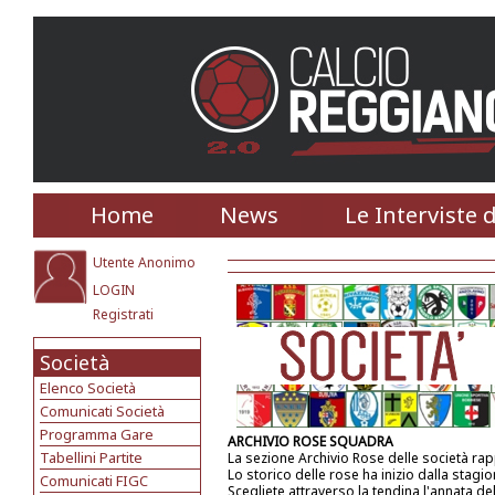
Home
News
Le Interviste 
Utente Anonimo
LOGIN
Registrati
Società
Elenco Società
Comunicati Società
Programma Gare
ARCHIVIO ROSE SQUADRA
Tabellini Partite
La sezione Archivio Rose delle società ra
Lo storico delle rose ha inizio dalla stagi
Comunicati FIGC
Scegliete attraverso la tendina l'annata de