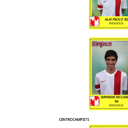
ALAI PAOLO '82
(REGGIOLO)
IMPARINI RICCA
'94
(REGGIOLO)
CENTROCAMPISTI