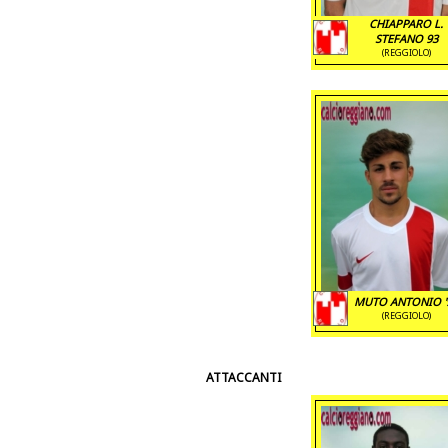
CHIAPPARO L.
STEFANO 93
(REGGIOLO)
MUTO ANTONIO '
(REGGIOLO)
ATTACCANTI