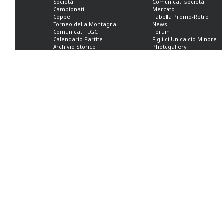
Società
Comunicati società
Campionati
Mercato
Coppe
Tabella Promo-Retro
Torneo della Montagna
News
Comunicati FIGC
Forum
Calendario Partite
Figli di Un calcio Minore
Archivio Storico
Photogallery