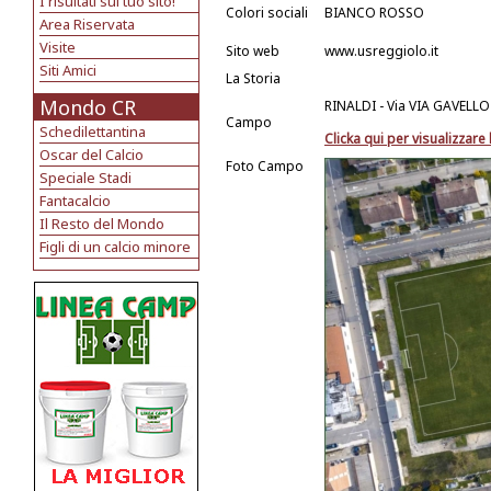
I risultati sul tuo sito!
Colori sociali
BIANCO ROSSO
Area Riservata
Visite
Sito web
www.usreggiolo.it
Siti Amici
La Storia
Mondo CR
RINALDI - Via VIA GAVELLO
Campo
Schedilettantina
Clicka qui per visualizzar
Oscar del Calcio
Foto Campo
Speciale Stadi
Fantacalcio
Il Resto del Mondo
Figli di un calcio minore