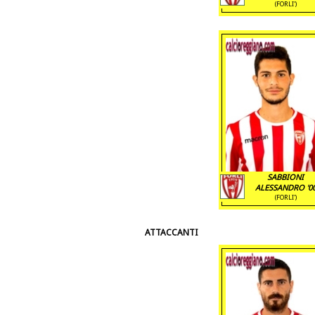
(FORLI')
SABBIONI
ALESSANDRO '0
(FORLI')
ATTACCANTI