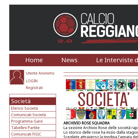
Home
News
Le Interviste 
Utente Anonimo
LOGIN
Registrati
Società
Elenco Società
Comunicati Società
Programma Gare
ARCHIVIO ROSE SQUADRA
Tabellini Partite
La sezione Archivio Rose delle società ra
Lo storico delle rose ha inizio dalla stagi
Comunicati FIGC
Scegliete attraverso la tendina l'annata de