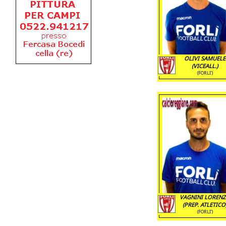
OLIVI SAMUELE
(VICEALL.)
(FORLI')
VAGNINI LOREN
(PREP. ATLETICO
(FORLI')