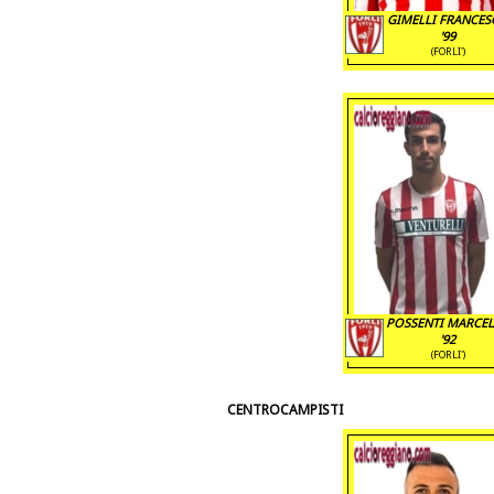
GIMELLI FRANCE
'99
(FORLI')
POSSENTI MARCE
'92
(FORLI')
CENTROCAMPISTI