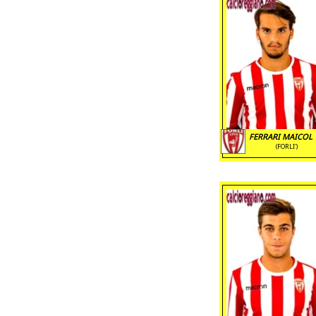
FERRARI MAICOL 
(FORLI')