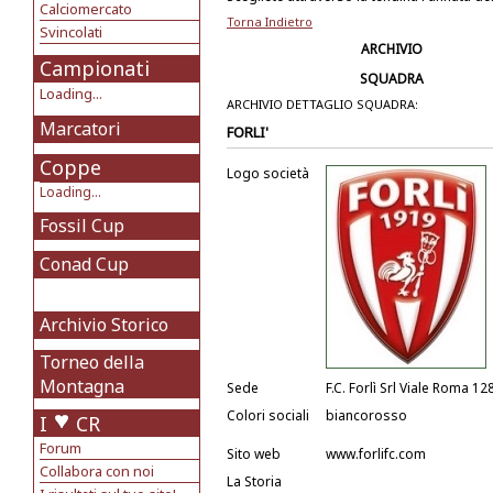
Calciomercato
Torna Indietro
Svincolati
ARCHIVIO
Campionati
SQUADRA
Loading...
ARCHIVIO DETTAGLIO SQUADRA:
Marcatori
FORLI'
Coppe
Logo società
Loading...
Fossil Cup
Conad Cup
Archivio Storico
Torneo della
Montagna
Sede
F.C. Forlì Srl Viale Roma 12
Colori sociali
biancorosso
I
CR
Forum
Sito web
www.forlifc.com
Collabora con noi
La Storia