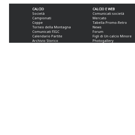
CALCIO
CALCIO E WEB
Società
Comunicati società
Campionati
Mercato
Coppe
Tabella Promo-Retro
Torneo della Montagna
News
Comunicati FIGC
Forum
Calendario Partite
Figli di Un calcio Minore
Archivio Storico
Photogallery