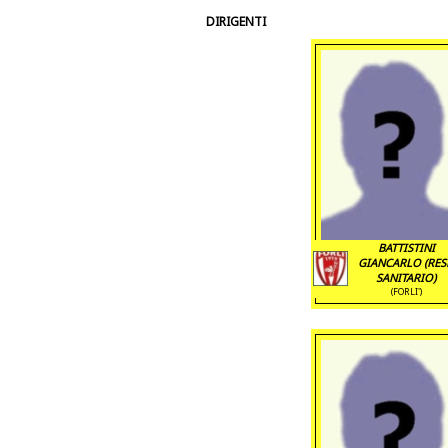
DIRIGENTI
BATTISTINI
GIANCARLO (RES
SANITARIO)
(FORLI')