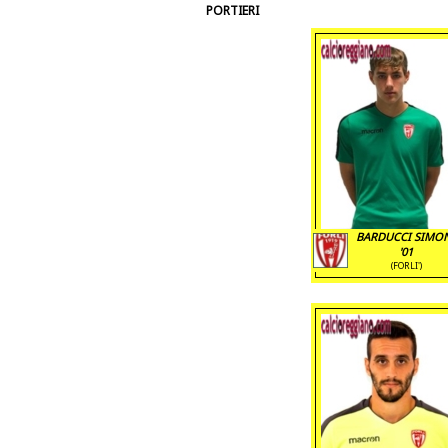
PORTIERI
BARDUCCI SIMO
'01
(FORLI')