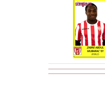
ZABRE ABDUL
MUBARAC '01
(FORLI')