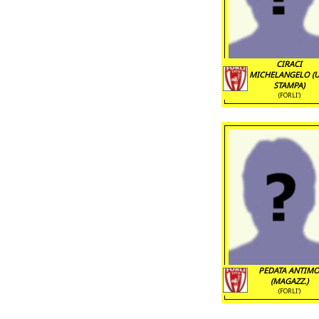
CIRACI
MICHELANGELO (U
STAMPA)
(FORLI')
PEDATA ANTIM
(MAGAZZ.)
(FORLI')