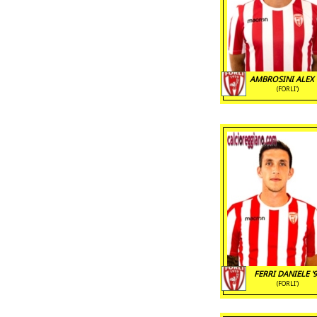
AMBROSINI ALEX 
(FORLI')
FERRI DANIELE '
(FORLI')