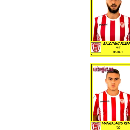
BALDININI FILIP
'87
(FORLI')
MANGALAGIU RE
'00