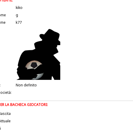
UTENTE:
kiko
ome
g
ame
k77
:
Non definito
società:
PER LA BACHECA GIOCATORI:
ascita
Attuale
i