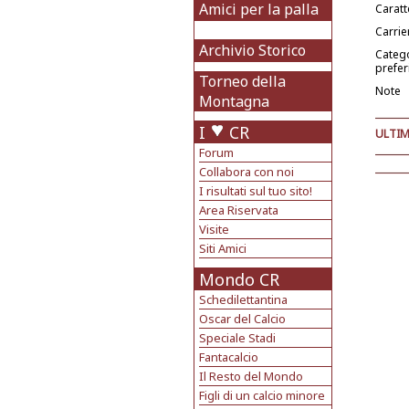
Amici per la palla
Caratt
Carrie
Archivio Storico
Categ
prefer
Torneo della
Note
Montagna
I
CR
ULTIM
Forum
Collabora con noi
I risultati sul tuo sito!
Area Riservata
Visite
Siti Amici
Mondo CR
Schedilettantina
Oscar del Calcio
Speciale Stadi
Fantacalcio
Il Resto del Mondo
Figli di un calcio minore