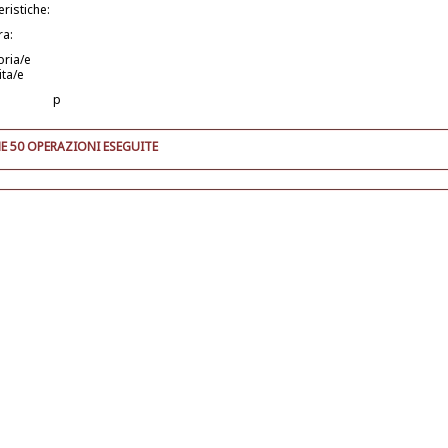
eristiche:
ra:
oria/e
ita/e
p
E 50 OPERAZIONI ESEGUITE