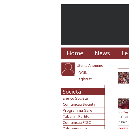
Home
News
Le
Utente Anonimo
LOGIN
Registrati
Società
Elenco Società
Comunicati Società
Programma Gare
<< Tor
Tabellini Partite
UTENT
Comunicati FIGC
g kiko
Calciomercato