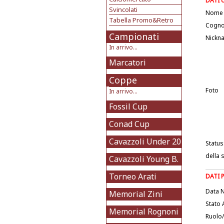
DATI 
Svincolati
Nome
Tabella Promo&Retro
Cogn
Campionati
Nickn
In arrivo...
Marcatori
Coppe
Foto
In arrivo...
Fossil Cup
Conad Cup
Cavazzoli Under 20
Status
della 
Cavazzoli Young B.
Torneo Arati
DATI 
Data N
Memorial Zini
Stato 
Memorial Rognoni
Ruolo/