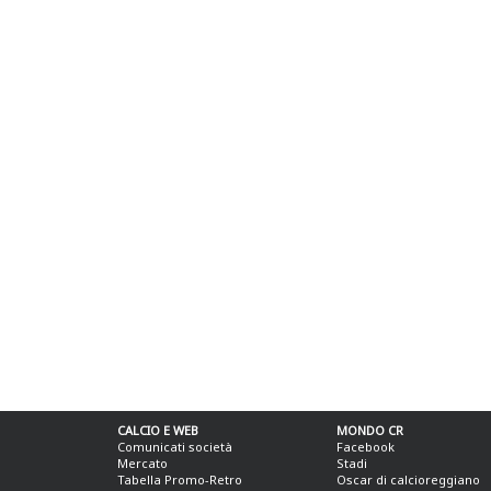
CALCIO E WEB
MONDO CR
Comunicati società
Facebook
Mercato
Stadi
Tabella Promo-Retro
Oscar di calcioreggiano