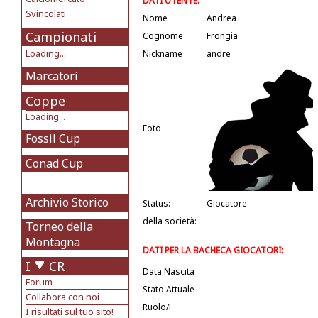
DATI UTENTE:
Svincolati
Nome
Andrea
Campionati
Cognome
Frongia
Loading...
Nickname
andre
Marcatori
Coppe
Loading...
Foto
Fossil Cup
Conad Cup
Archivio Storico
Status:
Giocatore
della società:
Torneo della
Montagna
DATI PER LA BACHECA GIOCATORI:
I
CR
Data Nascita
Forum
Stato Attuale
Collabora con noi
Ruolo/i
I risultati sul tuo sito!