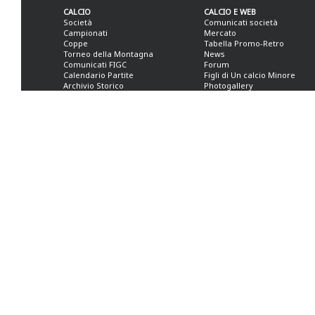
CALCIO
CALCIO E WEB
Società
Comunicati società
Campionati
Mercato
Coppe
Tabella Promo-Retro
Torneo della Montagna
News
Comunicati FIGC
Forum
Calendario Partite
Figli di Un calcio Minore
Archivio Storico
Photogallery