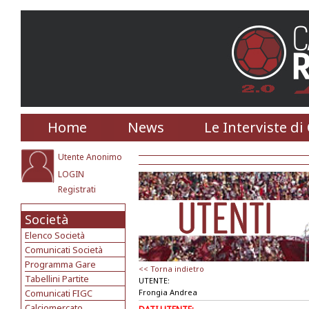
Home
News
Le Interviste di
Utente Anonimo
LOGIN
Registrati
Società
Elenco Società
Comunicati Società
Programma Gare
<< Torna indietro
Tabellini Partite
UTENTE:
Comunicati FIGC
Frongia Andrea
Calciomercato