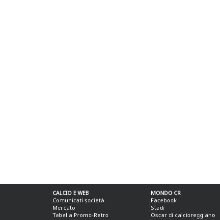
CALCIO E WEB
MONDO CR
Comunicati società
Facebook
Mercato
Stadi
Tabella Promo-Retro
Oscar di calcioreggiano