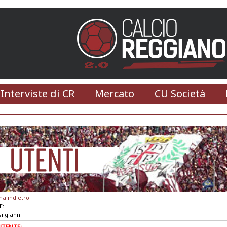
 Interviste di CR
Mercato
CU Società
na indietro
E:
i gianni