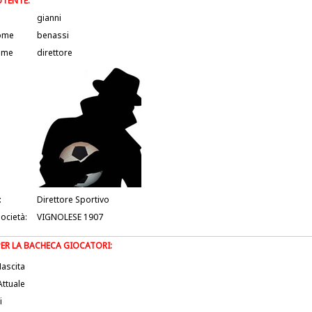
UTENTE:
gianni
ome
benassi
ame
direttore
:
Direttore Sportivo
società:
VIGNOLESE 1907
PER LA BACHECA GIOCATORI:
ascita
Attuale
i