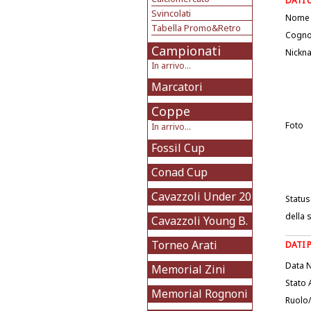
DATI 
Svincolati
Nome
Tabella Promo&Retro
Cogn
Campionati
Nickn
In arrivo...
Marcatori
Coppe
Foto
In arrivo...
Fossil Cup
Conad Cup
Cavazzoli Under 20
Status
della 
Cavazzoli Young B.
Torneo Arati
DATI 
Data N
Memorial Zini
Stato 
Memorial Rognoni
Ruolo/