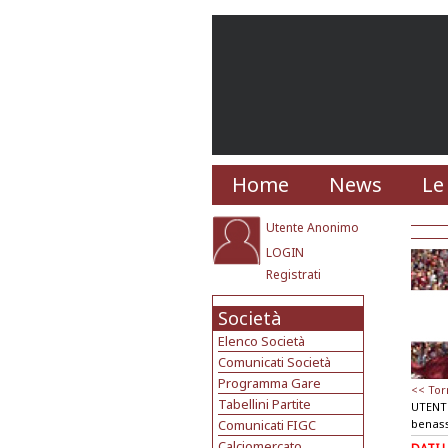
Home
News
Le
Utente Anonimo
LOGIN
Registrati
Società
Elenco Società
Comunicati Società
Programma Gare
<< Tor
Tabellini Partite
UTENT
Comunicati FIGC
benass
Calciomercato