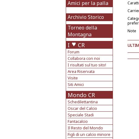
Amici per la palla
Caratt
Carrie
Archivio Storico
Categ
prefer
Torneo della
Note
Montagna
I
CR
ULTIM
Forum
Collabora con noi
I risultati sul tuo sito!
Area Riservata
Visite
Siti Amici
Mondo CR
Schedilettantina
Oscar del Calcio
Speciale Stadi
Fantacalcio
Il Resto del Mondo
Figli di un calcio minore