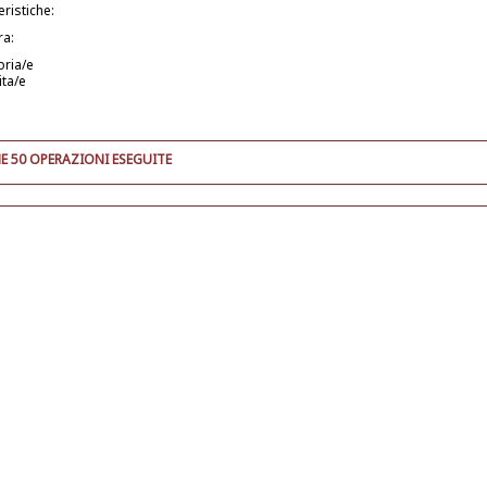
eristiche:
ra:
oria/e
ita/e
E 50 OPERAZIONI ESEGUITE