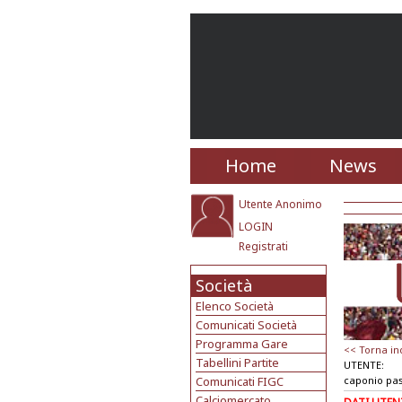
Home
News
Utente Anonimo
LOGIN
Registrati
Società
Elenco Società
Comunicati Società
Programma Gare
<< Torna in
Tabellini Partite
UTENTE:
Comunicati FIGC
caponio pa
Calciomercato