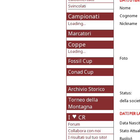
DATI UTEN
Svincolati
Nome
Campionati
Cognome
Loading...
Nickname
Marcatori
Coppe
Loading...
Foto
Fossil Cup
Conad Cup
Archivio Storico
Status:
Torneo della
della socie
Montagna
DATI PER 
I
CR
Data Nasci
Forum
Collabora con noi
Stato Attua
I risultati sul tuo sito!
Ruolo/i