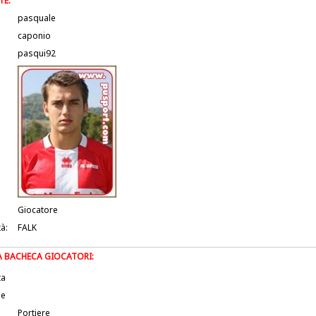
TE:
pasquale
caponio
pasqui92
Giocatore
tà:
FALK
LA BACHECA GIOCATORI:
ta
le
Portiere