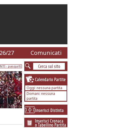
26/27
Comunicati
NTI
- pasqui92
Oggi: nessuna partita
Domani: nessuna
partita