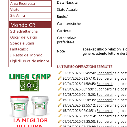
Data Nascita
Area Riservata
Visite
Stato Attuale
Siti Amici
Ruolo/i
Caratteristiche:
Mondo CR
Carriera:
Schedilettantina
Oscar del Calcio
Categoria/e
preferita/e
Speciale Stadi
Fantacalcio
speaker, ufficio relazioni 
Note
genere, attento lettore dei 
Il Resto del Mondo
Figli di un calcio minore
ULTIME 50 OPERAZIONI ESEGUITE
03/05/2026 00:45:50:
Sconcerti
ha giocat
26/04/2026 02:57:10:
Sconcerti
ha giocat
19/04/2026 01:58:45:
Sconcerti
ha giocat
12/04/2026 00:19:01:
Sconcerti
ha giocat
29/03/2026 00:15:20:
Sconcerti
ha giocat
15/03/2026 00:36:39:
Sconcerti
ha giocat
21/02/2026 23:55:12:
Sconcerti
ha giocat
15/02/2026 02:04:51:
Sconcerti
ha giocat
08/02/2026 01:51:14:
Sconcerti
ha giocat
01/02/2026 01:25:58:
Sconcerti
ha giocat
25/01/2026 03:27:46:
Sconcerti
ha giocat