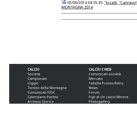
05/06/2014 04:35:35:
"tosatti, "Cannavo!
MONTAGNA 2014
CALCIO
CALCIO E WEB
Società
Comunicati società
Campionati
Mercato
Coppe
Tabella Promo-Retro
Torneo della Montagna
News
Comunicati FIGC
Forum
Calendario Partite
Figli di Un calcio Minore
Archivio Storico
Photogallery