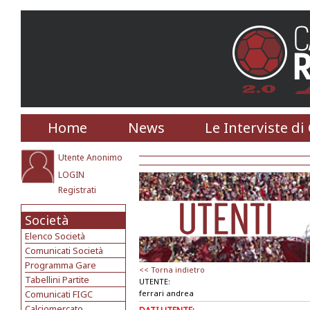
Home
News
Le Interviste di
Utente Anonimo
LOGIN
Registrati
Società
Elenco Società
Comunicati Società
Programma Gare
<< Torna indietro
Tabellini Partite
UTENTE:
Comunicati FIGC
ferrari andrea
Calciomercato