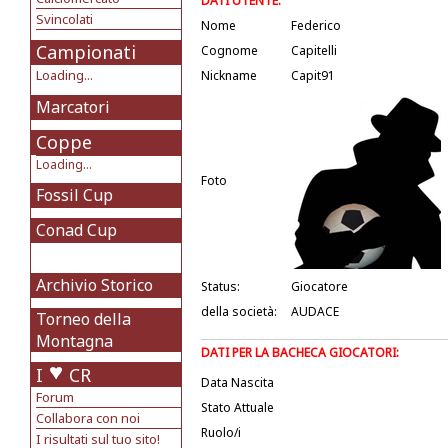
DATI UTENTE:
Svincolati
Nome
Federico
Campionati
Cognome
Capitelli
Loading...
Nickname
Capit91
Marcatori
Coppe
Loading...
Foto
Fossil Cup
Conad Cup
Archivio Storico
Status:
Giocatore
della società:
AUDACE
Torneo della
Montagna
DATI PER LA BACHECA GIOCATORI:
I
CR
Data Nascita
Forum
Stato Attuale
Collabora con noi
Ruolo/i
I risultati sul tuo sito!