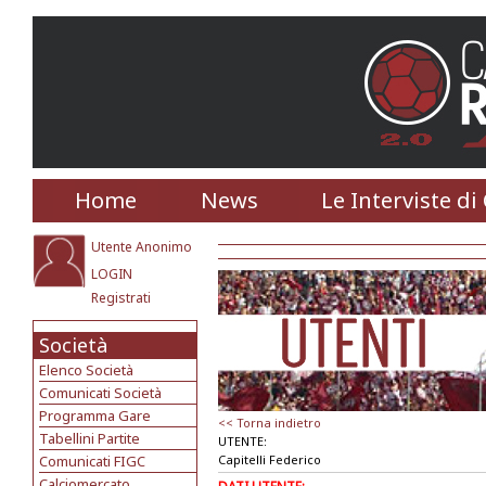
Home
News
Le Interviste di
Utente Anonimo
LOGIN
Registrati
Società
Elenco Società
Comunicati Società
Programma Gare
<< Torna indietro
Tabellini Partite
UTENTE:
Comunicati FIGC
Capitelli Federico
Calciomercato