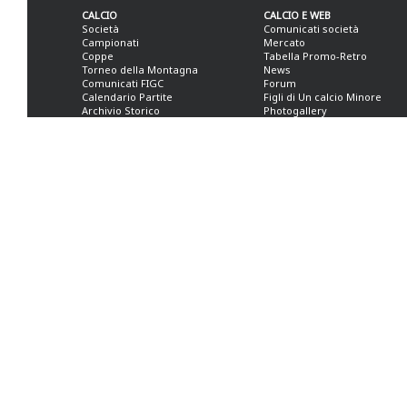
CALCIO
CALCIO E WEB
Società
Comunicati società
Campionati
Mercato
Coppe
Tabella Promo-Retro
Torneo della Montagna
News
Comunicati FIGC
Forum
Calendario Partite
Figli di Un calcio Minore
Archivio Storico
Photogallery