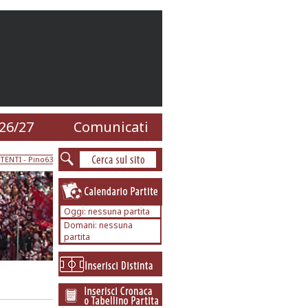
26/27
Comunicati
TENTI
- Pino63
Oggi: nessuna partita
Domani: nessuna
partita