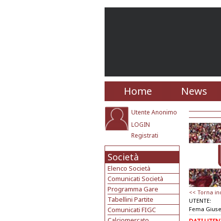
Home
News
Utente Anonimo
LOGIN
Registrati
Società
Elenco Società
Comunicati Società
Programma Gare
<< Torna in
Tabellini Partite
UTENTE:
Comunicati FIGC
Fema Gius
Calciomercato