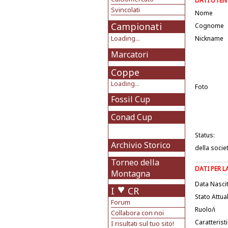
DATI UTEN
Svincolati
Nome
Campionati
Cognome
Loading...
Nickname
Marcatori
Coppe
Loading...
Foto
Fossil Cup
Conad Cup
Status:
Archivio Storico
della socie
Torneo della
DATI PER 
Montagna
Data Nasci
I
CR
Stato Attua
Forum
Ruolo/i
Collabora con noi
Caratterist
I risultati sul tuo sito!