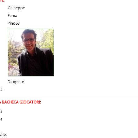
TE:
Giuseppe
Fema
Pino63
Dirigente
tà:
LA BACHECA GIOCATORI:
ta
le
iche: