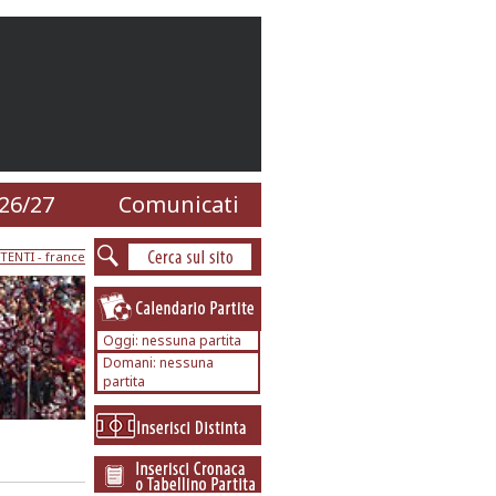
26/27
Comunicati
TENTI
- france
Oggi: nessuna partita
Domani: nessuna
partita