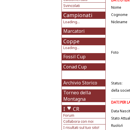
DATI UTEN
Svincolati
Nome
Campionati
Cognome
Loading...
Nickname
Marcatori
Coppe
Loading...
Foto
Fossil Cup
Conad Cup
Archivio Storico
Status:
della socie
Torneo della
Montagna
DATI PER 
I
CR
Data Nasci
Forum
Stato Attua
Collabora con noi
Ruolo/i
I risultati sul tuo sito!