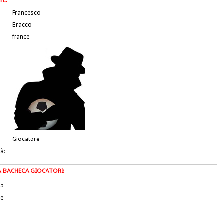
TE:
Francesco
Bracco
france
Giocatore
tà:
LA BACHECA GIOCATORI:
ta
le