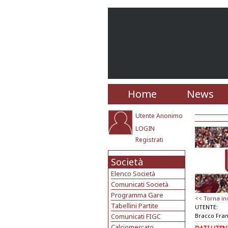
Home
News
Utente Anonimo
LOGIN
Registrati
Società
Elenco Società
Comunicati Società
Programma Gare
<< Torna in
Tabellini Partite
UTENTE:
Comunicati FIGC
Bracco Fra
Calciomercato