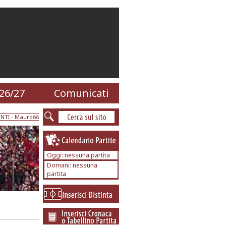
26/27
Comunicati
NTI
- Mauro66
Oggi: nessuna partita
Domani: nessuna
partita