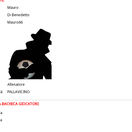
TE:
Mauro
Di Benedetto
Mauro66
Allenatore
tà:
PALLAVICINO
LA BACHECA GIOCATORI:
ta
le