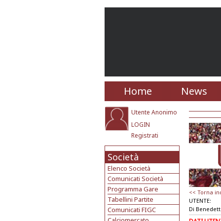
Home
News
Utente Anonimo
LOGIN
Registrati
Società
Elenco Società
Comunicati Società
Programma Gare
<< Torna in
Tabellini Partite
UTENTE:
Comunicati FIGC
Di Benedet
Calciomercato