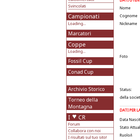
DATI UTEN
Svincolati
Nome
Campionati
Cognome
Loading...
Nickname
Marcatori
Coppe
Loading...
Foto
Fossil Cup
Conad Cup
Archivio Storico
Status:
della socie
Torneo della
Montagna
DATI PER 
I
CR
Data Nasci
Forum
Stato Attua
Collabora con noi
Ruolo/i
I risultati sul tuo sito!