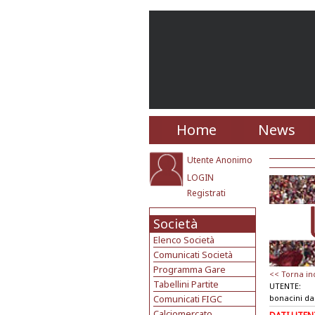
Home
News
Utente Anonimo
LOGIN
Registrati
Società
Elenco Società
Comunicati Società
Programma Gare
<< Torna in
Tabellini Partite
UTENTE:
Comunicati FIGC
bonacini da
Calciomercato