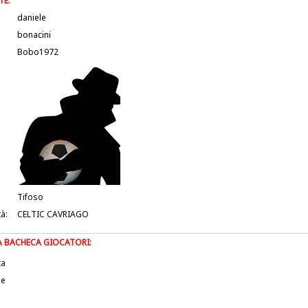
TE:
daniele
bonacini
Bobo1972
Tifoso
tà:
CELTIC CAVRIAGO
LA BACHECA GIOCATORI:
ta
le