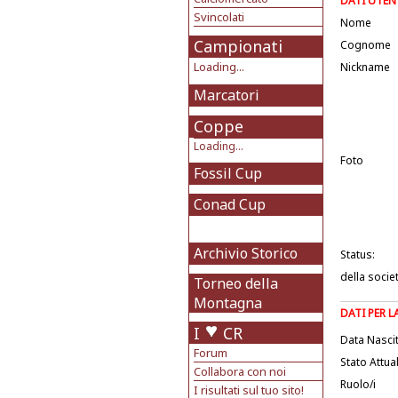
DATI UTEN
Svincolati
Nome
Campionati
Cognome
Loading...
Nickname
Marcatori
Coppe
Loading...
Foto
Fossil Cup
Conad Cup
Archivio Storico
Status:
della socie
Torneo della
Montagna
DATI PER 
I
CR
Data Nasci
Forum
Stato Attua
Collabora con noi
Ruolo/i
I risultati sul tuo sito!