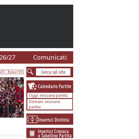
26/27
Comunicati
NTI
- Bobo1972
Oggi: nessuna partita
Domani: nessuna
partita