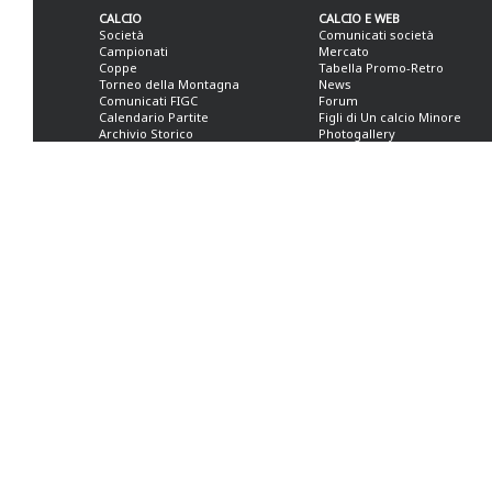
CALCIO
CALCIO E WEB
Società
Comunicati società
Campionati
Mercato
Coppe
Tabella Promo-Retro
Torneo della Montagna
News
Comunicati FIGC
Forum
Calendario Partite
Figli di Un calcio Minore
Archivio Storico
Photogallery