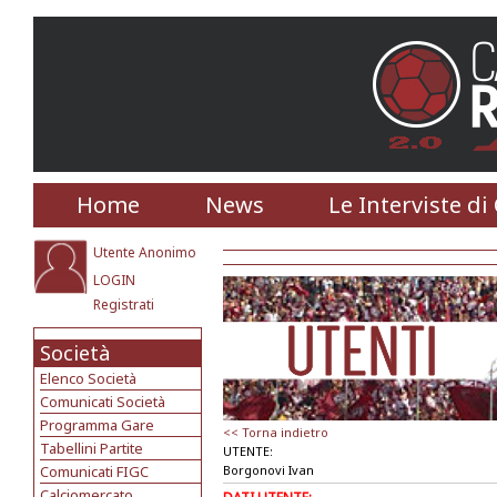
Home
News
Le Interviste di
Utente Anonimo
LOGIN
Registrati
Società
Elenco Società
Comunicati Società
Programma Gare
<< Torna indietro
Tabellini Partite
UTENTE:
Comunicati FIGC
Borgonovi Ivan
Calciomercato