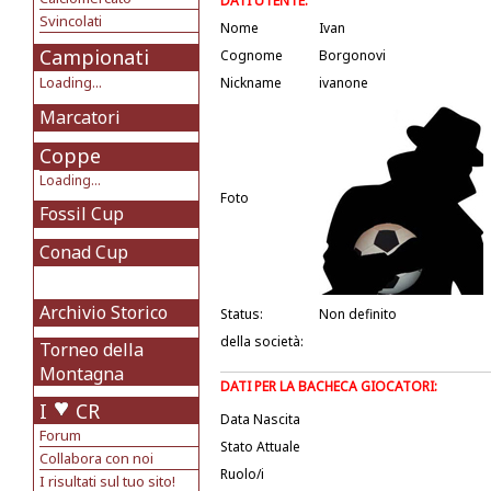
DATI UTENTE:
Svincolati
Nome
Ivan
Campionati
Cognome
Borgonovi
Loading...
Nickname
ivanone
Marcatori
Coppe
Loading...
Foto
Fossil Cup
Conad Cup
Archivio Storico
Status:
Non definito
della società:
Torneo della
Montagna
DATI PER LA BACHECA GIOCATORI:
I
CR
Data Nascita
Forum
Stato Attuale
Collabora con noi
Ruolo/i
I risultati sul tuo sito!