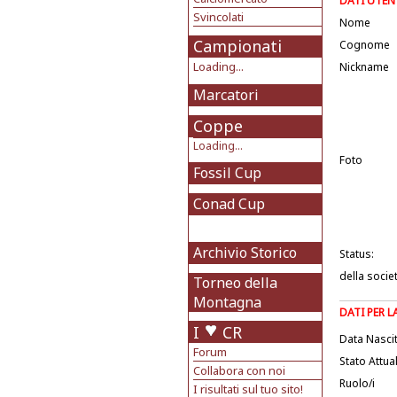
DATI UTEN
Svincolati
Nome
Campionati
Cognome
Loading...
Nickname
Marcatori
Coppe
Loading...
Foto
Fossil Cup
Conad Cup
Archivio Storico
Status:
della socie
Torneo della
Montagna
DATI PER 
I
CR
Data Nasci
Forum
Stato Attua
Collabora con noi
Ruolo/i
I risultati sul tuo sito!