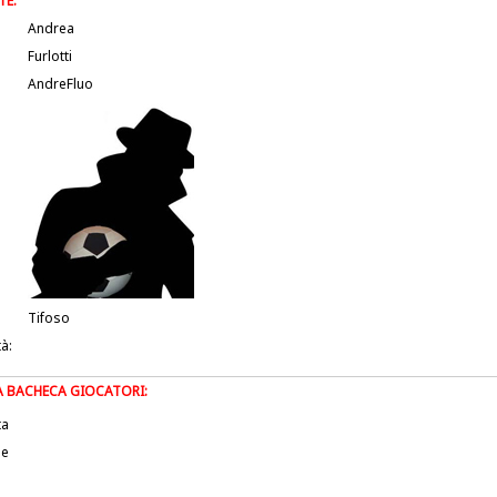
TE:
Andrea
Furlotti
AndreFluo
Tifoso
tà:
LA BACHECA GIOCATORI:
ta
le