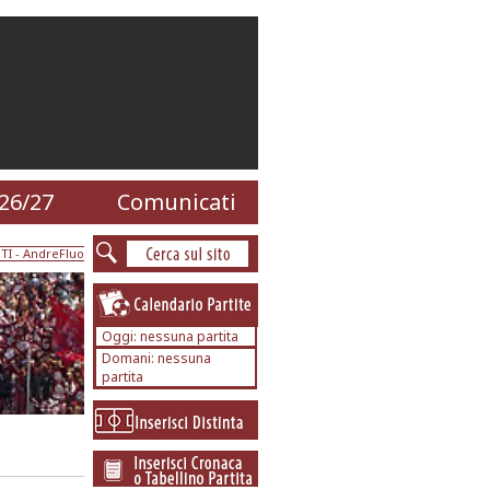
26/27
Comunicati
TI
- AndreFluo
Oggi: nessuna partita
Domani: nessuna
partita