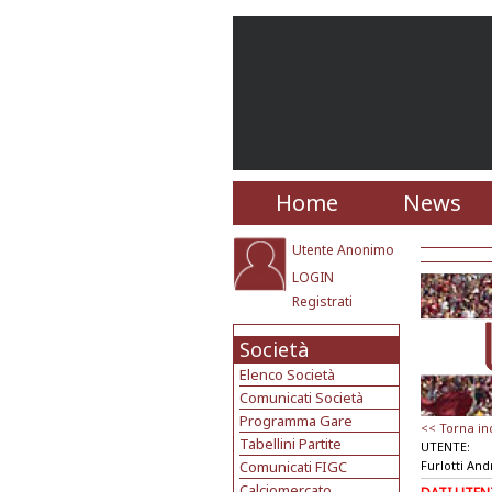
Home
News
Utente Anonimo
LOGIN
Registrati
Società
Elenco Società
Comunicati Società
Programma Gare
<< Torna in
Tabellini Partite
UTENTE:
Comunicati FIGC
Furlotti An
Calciomercato