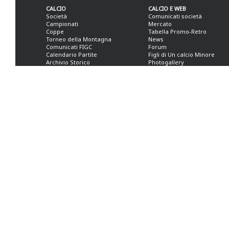
CALCIO
CALCIO E WEB
Società
Comunicati società
Campionati
Mercato
Coppe
Tabella Promo-Retro
Torneo della Montagna
News
Comunicati FIGC
Forum
Calendario Partite
Figli di Un calcio Minore
Archivio Storico
Photogallery