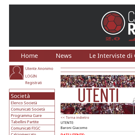
Home
News
Le Interviste di
Utente Anonimo
LOGIN
Registrati
Società
Elenco Società
Comunicati Società
Programma Gare
<< Torna indietro
Tabellini Partite
UTENTE:
Comunicati FIGC
Baroni Giacomo
Calciomercato