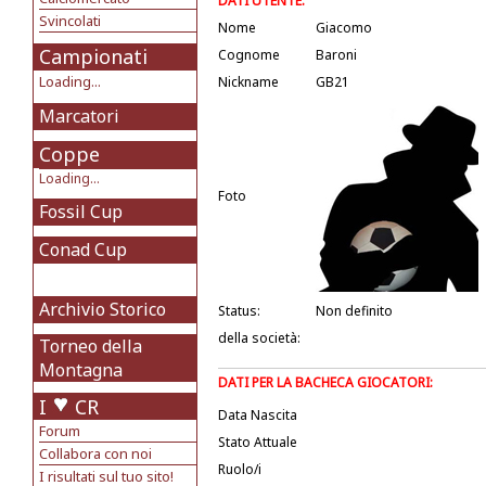
DATI UTENTE:
Svincolati
Nome
Giacomo
Campionati
Cognome
Baroni
Loading...
Nickname
GB21
Marcatori
Coppe
Loading...
Foto
Fossil Cup
Conad Cup
Archivio Storico
Status:
Non definito
della società:
Torneo della
Montagna
DATI PER LA BACHECA GIOCATORI:
I
CR
Data Nascita
Forum
Stato Attuale
Collabora con noi
Ruolo/i
I risultati sul tuo sito!